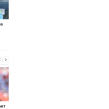
но
Ротань - новый тренер
Игрок Александрии
Александрии
продолжит карьеру 
США
ает
Где состоится бой
Гурбанов: Подготовк