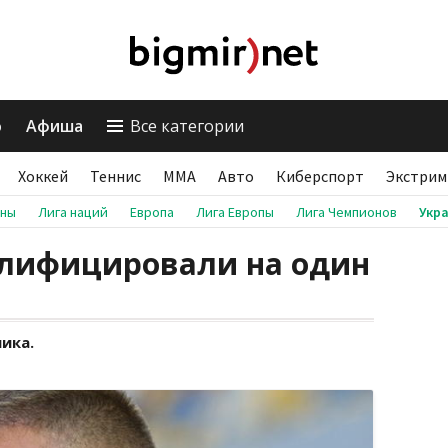
о
Афиша
Все категории
Хоккей
Теннис
ММА
Авто
Киберспорт
Экстрим
аны
Лига наций
Европа
Лига Европы
Лига Чемпионов
Укр
лифицировали на один
ика.