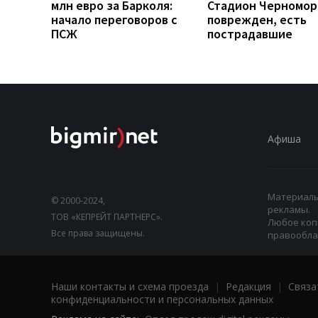
млн евро за Барколя:
Стадион Черномо
начало переговоров с
поврежден, есть
ПСЖ
пострадавшие
Афиша
Материалы,
© 2000-2024,
рекламы.
ТОВ «КЕПРЕЙТ ПАРТНЕРС».
Любое коп
Все права защищены.
правооблад
Наши контакты и схема проезда
|
Редакция
|
Связа
конфиденциальности и персональных данных