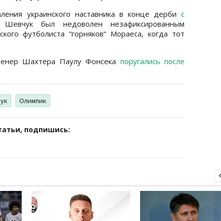
ления украинского наставника в конце дерби
с
 Шевчук был недоволен незафиксированным
кого футболиста “горняков“ Мораеса, когда тот
тренер Шахтера Паулу Фонсека
поругались после
чук
Олимпик
татьи, подпишись: