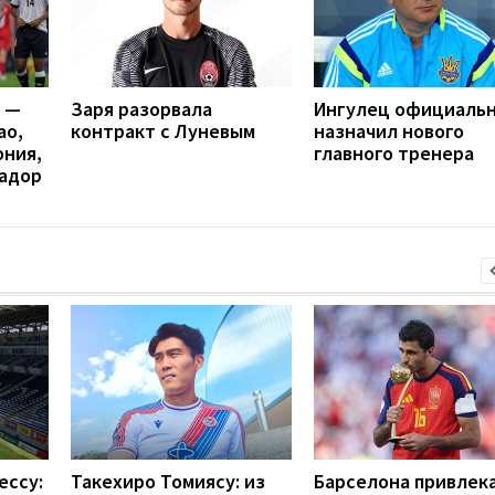
я —
Заря разорвала
Ингулец официаль
ао,
контракт с Луневым
назначил нового
ония,
главного тренера
вадор
ессу:
Такехиро Томиясу: из
Барселона привлек