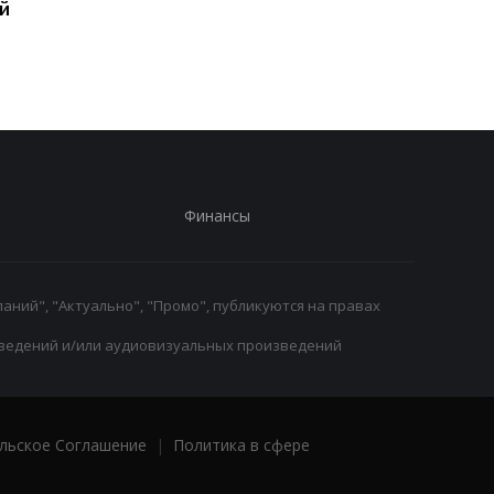
й
Джошуа - Фьюри?
матчу с Динамо - на
Промоутер озвучил
главная задача
свою позицию
Финансы
аний", "Актуально", "Промо", публикуются на правах
ведений и/или аудиовизуальных произведений
льское Соглашение
|
Политика в сфере