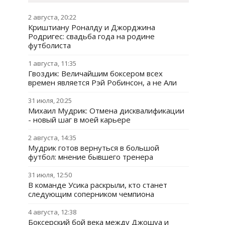
2 августа, 20:22
Криштиану Роналду и Джорджина
Родригес: свадьба года на родине
футболиста
1 августа, 11:35
Гвоздик: Величайшим боксером всех
времен является Рэй Робинсон, а не Али
31 июля, 20:25
Михаил Мудрик: Отмена дисквалификации
- новый шаг в моей карьере
2 августа, 14:35
Мудрик готов вернуться в большой
футбол: мнение бывшего тренера
31 июля, 12:50
В команде Усика раскрыли, кто станет
следующим соперником чемпиона
4 августа, 12:38
Боксерский бой века между Джошуа и