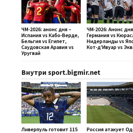
ЧМ-2026: анонс дня –
ЧМ-2026: Анонс дн
Испания vs Кабо-Верде,
Германия vs Кюрас
Бельгия vs Египет,
Нидерланды vs Яп
Саудовская Аравия vs
Кот-д’Ивуар vs Эк
Уругвай
Внутри sport.bigmir.net
Ливерпуль готовит 115
Россия атакует Од