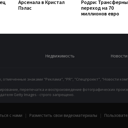
рец
Арсенала в Кристал
Родри: Трансферны
Пэлас
переход на 70
миллионов евро
Недвижимость
Новости
 отмеченные знаками "Реклама", "PR", "Спецпроект", "Новости комп
ирование, перепечатка и воспроизведение фотографических произ
ателя Getty Images - строго запрещено.
ться с нами
|
Разместить свои видеоматериалы
|
Пользовате