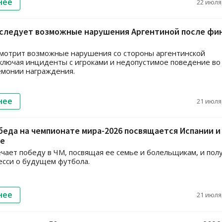
нее
22 июля,
следует возможные нарушения Аргентиной после фи
мотрит возможные нарушения со стороны аргентинской
ключая инциденты с игроками и недопустимое поведение во
емонии награждения.
нее
21 июля,
беда на чемпионате мира-2026 посвящается Испании и
е
чает победу в ЧМ, посвящая ее семье и болельщикам, и пол
есси о будущем футбола.
нее
21 июля,