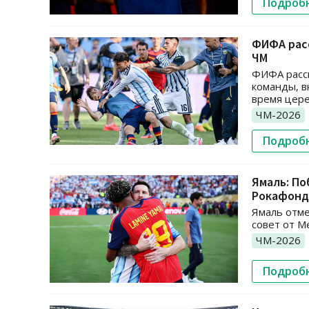
Подроб
ФИФА рас
ЧМ
ФИФА расс
команды, в
время цер
ЧМ-2026
Подроб
Ямаль: По
Рокафонд
Ямаль отме
совет от М
ЧМ-2026
Подроб