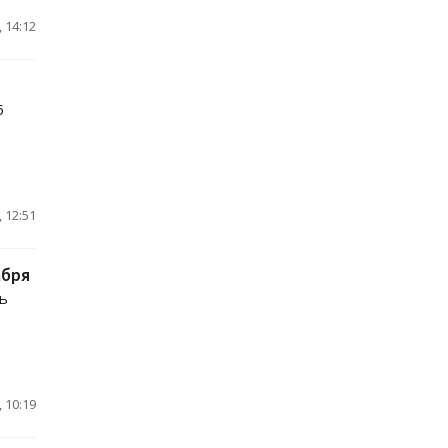
 14:12
6
 12:51
абря
ь
 10:19