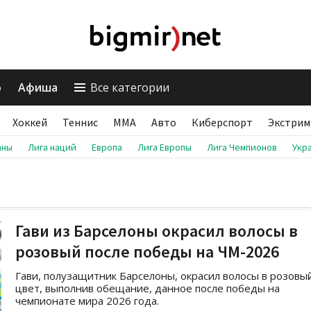
о
Афиша
Все категории
Хоккей
Теннис
ММА
Авто
Киберспорт
Экстрим
аны
Лига наций
Европа
Лига Европы
Лига Чемпионов
Укр
Гави из Барселоны окрасил волосы в
розовый после победы на ЧМ-2026
Гави, полузащитник Барселоны, окрасил волосы в розовы
цвет, выполнив обещание, данное после победы на
чемпионате мира 2026 года.