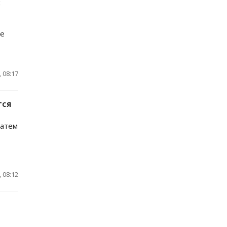
:
те
 08:17
тся
затем
 08:12