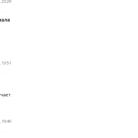
 23:29
нала
 13:51
учает
 10:40