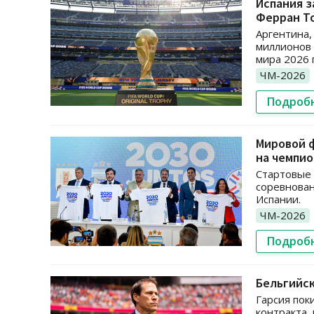
Испания з
Ферран Т
Аргентина,
миллионов 
мира 2026 
ЧМ-2026
Подроб
Мировой ф
на чемпи
Стартовые 
соревнован
Испании.
ЧМ-2026
Подроб
Бельгийск
Гарсия пок
контракта,