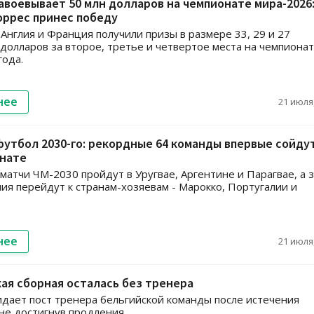
авоевывает 50 млн долларов на чемпионате мира-2026
оррес принес победу
 Англия и Франция получили призы в размере 33, 29 и 27
долларов за второе, третье и четвертое места на чемпиона
года.
нее
21 июля,
утбол 2030-го: рекордные 64 команды впервые сойду
онате
матчи ЧМ-2030 пройдут в Уругвае, Аргентине и Парагвае, а 
ия перейдут к странам-хозяевам - Марокко, Португалии и
нее
21 июля,
ая сборная осталась без тренера
идает пост тренера бельгийской команды после истечения
 не достигнув продления.