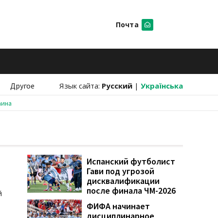
Почта
Искать
Другое
Язык сайта:
Русский
|
Українська
аина
Испанский футболист
Гави под угрозой
дисквалификации
после финала ЧМ-2026
й
ФИФА начинает
дисциплинарное