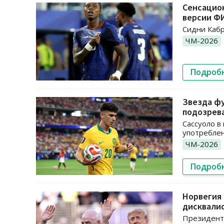
Сенсацион
версии Ф
Сидни Кабр
ЧМ-2026
Подроб
Звезда ф
подозрева
Сассуоло в
употреблен
ЧМ-2026
Подроб
Норвегия 
дисквали
Президент