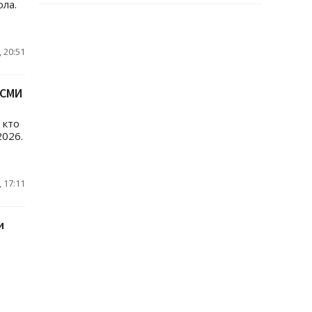
ла.
 20:51
 СМИ
 кто
026.
 17:11
и