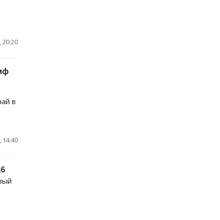
 20:20
мф
чай в
 14:40
26
вый