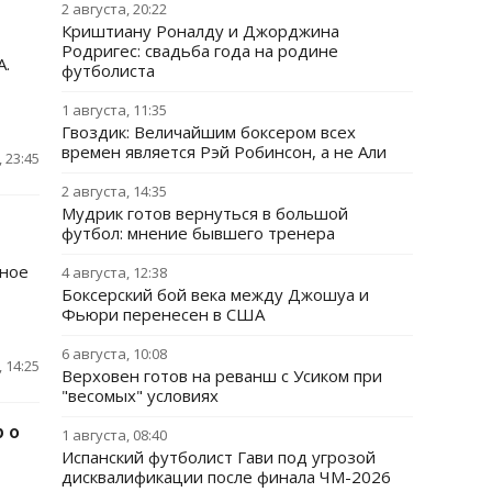
2 августа, 20:22
Криштиану Роналду и Джорджина
Родригес: свадьба года на родине
А.
футболиста
1 августа, 11:35
Гвоздик: Величайшим боксером всех
времен является Рэй Робинсон, а не Али
 23:45
2 августа, 14:35
Мудрик готов вернуться в большой
футбол: мнение бывшего тренера
жное
4 августа, 12:38
Боксерский бой века между Джошуа и
Фьюри перенесен в США
6 августа, 10:08
 14:25
Верховен готов на реванш с Усиком при
"весомых" условиях
 о
1 августа, 08:40
Испанский футболист Гави под угрозой
дисквалификации после финала ЧМ-2026