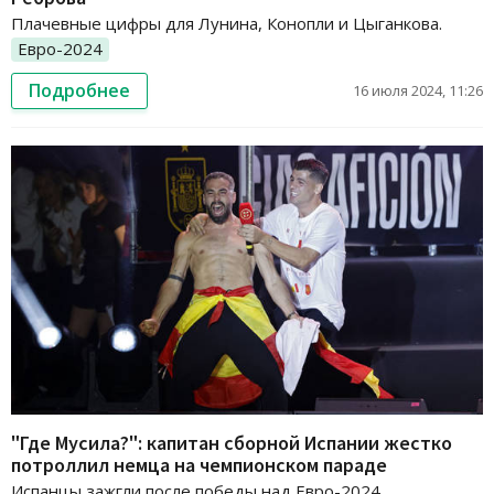
Плачевные цифры для Лунина, Конопли и Цыганкова.
Евро-2024
Подробнее
16 июля 2024, 11:26
"Где Мусила?": капитан сборной Испании жестко
потроллил немца на чемпионском параде
Испанцы зажгли после победы над Евро-2024.