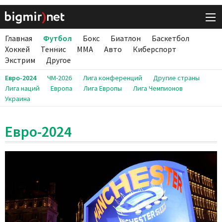
Главная
Футбол
Бокс
Биатлон
Баскетбол
Хоккей
Теннис
ММА
Авто
Киберспорт
Экстрим
Другое
Евро-2024
ЧМ-2026
Лига конференций
Другие страны
Лига наций
Европа
Лига Европы
Лига Чемпионов
Украина
Евро-2024