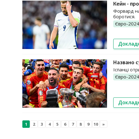
Кейн - пр
Форвард на
боротися.
Євро-202
Доклад
Названо с
Іспанці от
Євро-202
Доклад
1
2
3
4
5
6
7
8
9
10
»