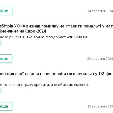
ніше
24 вересня 2024,
рбітрів УЄФА визнав помилку не ставити пенальті у мат
Німеччина на Євро-2024
асне рішення, яке точно "сподобається" німцям.
4
ніше
23 вересня 2024,
ояснив свої сльози після незабитого пенальті у 1/8 фі
иється над страху критики, а особистих емоціях.
4
ніше
12 вересня 2024,