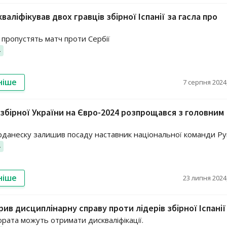
аліфікував двох гравців збірної Іспанії за гасла про
 пропустять матч проти Сербії
4
ніше
7 серпня 2024,
збірної України на Євро-2024 розпрощався з головним
данеску залишив посаду наставник національної команди Рум
4
ніше
23 липня 2024,
рив дисциплінарну справу проти лідерів збірної Іспанії
ората можуть отримати дискваліфікації.