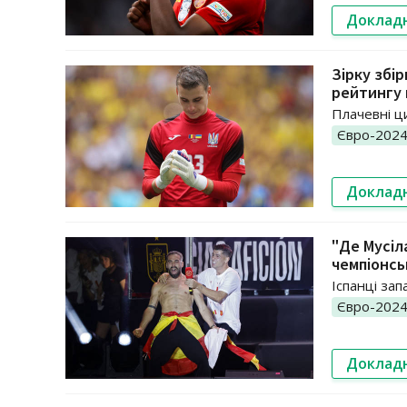
Доклад
Зірку збі
рейтингу 
Плачевні ц
Євро-202
Доклад
"Де Мусіла
чемпіонсь
Іспанці зап
Євро-202
Доклад