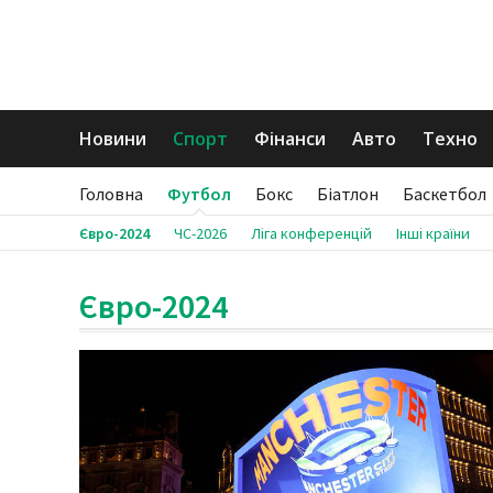
Новини
Спорт
Фінанси
Авто
Техно
Головна
Футбол
Бокс
Біатлон
Баскетбол
Євро-2024
ЧС-2026
Ліга конференцій
Інші країни
Євро-2024