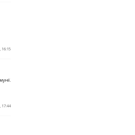
 16:15
унії.
 17:44