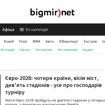
Афіша
Усі категорії
Хокей
Теніс
ММА
Авто
Кіберспорт
Екстрім
І
Ліга націй
Європа
Ліга Європи
Ліга чемпіонів
Україна
Євро-2028: чотири країни, вісім міст,
дев'ять стадіонів - усе про господарів
турніру
Матчі Євро-2028 пройдуть на дев'яти стадіонах у чотирь
країнах, з фіналом на лондонському Вемблі.