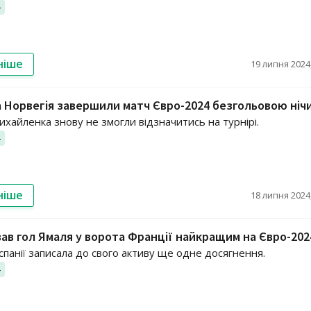
4
ніше
19 липня 2024,
а Норвегія завершили матч Євро-2024 безгольовою ніч
ихайленка знову не змогли відзначитись на турнірі.
4
ніше
18 липня 2024,
ав гол Ямаля у ворота Франції найкращим на Євро-202
спанії записала до свого активу ще одне досягнення.
4