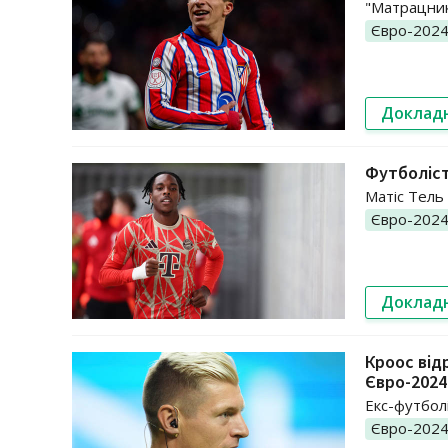
"Матрацник
Євро-202
Доклад
Футболіст
Матіс Тель
Євро-202
Доклад
Кроос від
Євро-2024
Екс-футболі
Євро-202