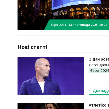
Євро-2024
|
13 листопада 2025, 10:02
Нові статті
Зідан роз
Легендарни
Євро-202
Доклад
Атлетіко 