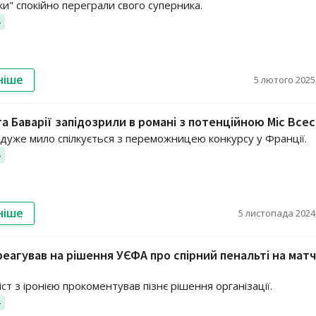
и" спокійно переграли свого суперника.
4
ніше
5 лютого 2025,
а Баварії запідозрили в романі з потенційною Міс Всес
 дуже мило спілкується з переможницею конкурсу у Франції.
4
ніше
5 листопада 2024,
реагував на рішення УЄФА про спірний пенальті на матч
ст з іронією прокоментував пізнє рішення організації.
4