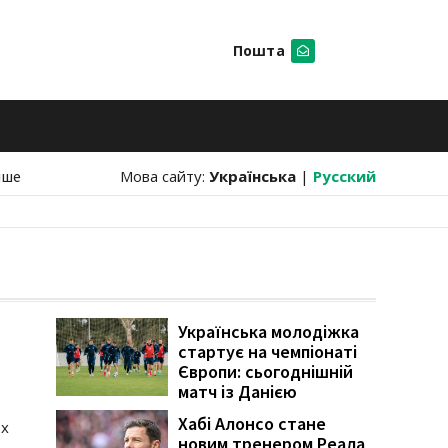
Пошта
Шукати
нше
Мова сайту:
Українська
|
Русский
Українська молодіжка
стартує на чемпіонаті
Європи: сьогоднішній
матч із Данією
Хабі Алонсо стане
ох
новим тренером Реала