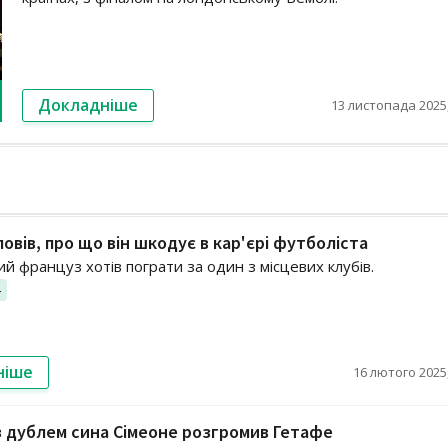
Докладніше
13 листопада 2025,
повів, про що він шкодує в кар'єрі футболіста
й француз хотів пограти за один з місцевих клубів.
4
ніше
16 лютого 2025,
з дублем сина Сімеоне розгромив Гетафе