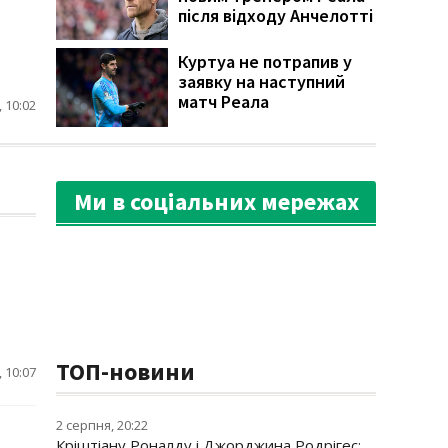
після відходу Анчелотті
Куртуа не потрапив у
заявку на наступний
матч Реала
 10:02
Ми в соціальних мережах
ТОП-новини
 10:07
2 серпня, 20:22
Кріштіану Роналду і Джорджина Родрігес: