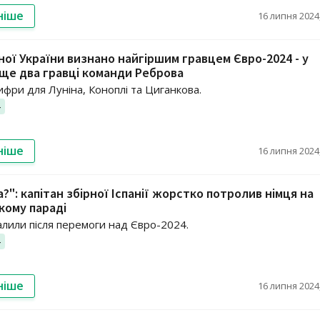
ніше
16 липня 2024,
рної України визнано найгіршим гравцем Євро-2024 - у
ще два гравці команди Реброва
ифри для Луніна, Коноплі та Циганкова.
4
ніше
16 липня 2024,
?": капітан збірної Іспанії жорстко потролив німця на
кому параді
алили після перемоги над Євро-2024.
4
ніше
16 липня 2024,