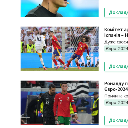
Доклад
Комітет а
Іспанія – 
Дуже своєч
Євро-202
Доклад
Роналду п
Євро-2024
Причина кр
Євро-202
Доклад