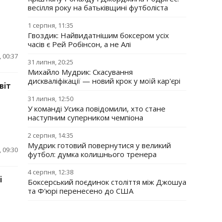
весілля року на батьківщині футболіста
1 серпня, 11:35
Гвоздик: Найвидатнішим боксером усіх
часів є Рей Робінсон, а не Алі
 00:37
31 липня, 20:25
Михайло Мудрик: Скасування
дискваліфікації — новий крок у моїй кар'єрі
віт
31 липня, 12:50
У команді Усика повідомили, хто стане
наступним суперником чемпіона
2 серпня, 14:35
Мудрик готовий повернутися у великий
 09:30
футбол: думка колишнього тренера
4 серпня, 12:38
і
Боксерський поєдинок століття між Джошуа
та Ф'юрі перенесено до США