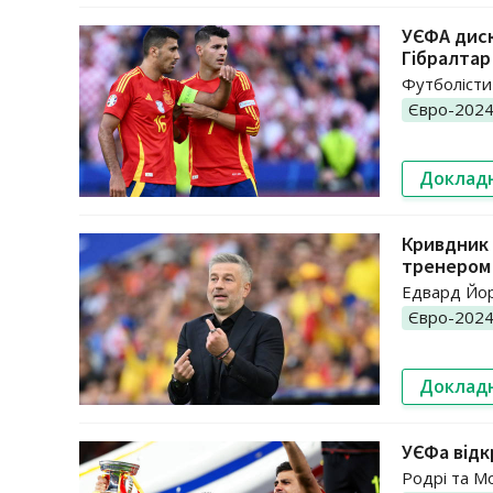
УЄФА дискв
Гібралтар
Футболісти
Євро-202
Доклад
Кривдник 
тренером
Едвард Йор
Євро-202
Доклад
УЄФа відк
Родрі та М