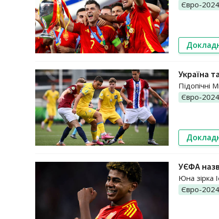
Євро-202
Доклад
Україна т
Підопічні М
Євро-202
Доклад
УЄФА назв
Юна зірка І
Євро-202