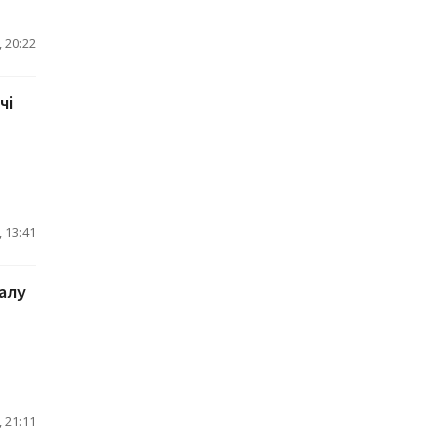
 20:22
чі
 13:41
налу
 21:11