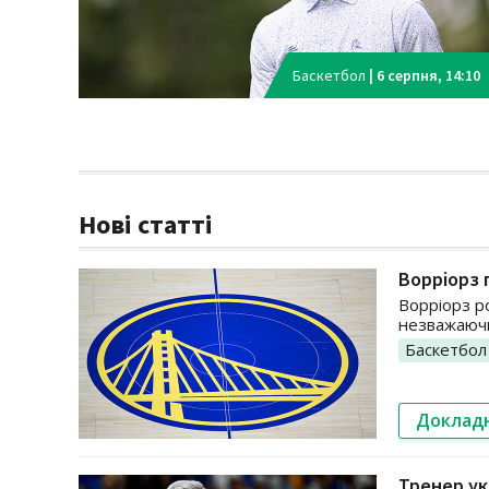
Баскетбол
|
6 серпня, 14:10
Нові статті
Ворріорз 
Ворріорз р
незважаючи
Баскетбол
Доклад
Тренер ук