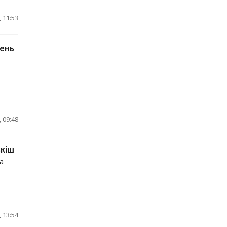
 11:53
жень
 09:48
зкіш
а
 13:54