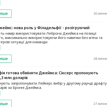
ніше
30 липня,
еймс: нова роль у Філадельфії - розігруючий
ють намір використовувати Леброна Джеймса на позиції
го, максимально використовуючи його навички без м'яча та
грові ситуації для команди.
ніше
28 липня,
ія готова обміняти Джеймса: Сіксерс пропонують
,3 млн доларів
анують запропонувати Лейкерс вибір у другому раунді драфту
ларів за Бронні Джеймса.
ніше
27 липня,