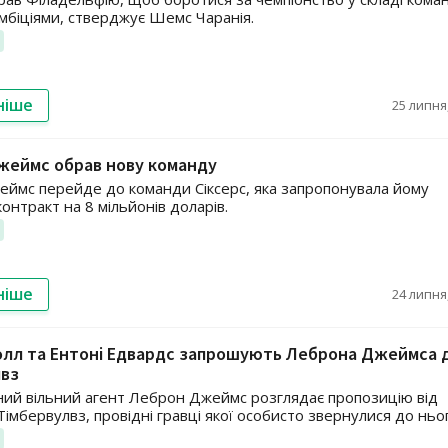
мбіціями, стверджує Шемс Чаранія.
ніше
25 липня,
жеймс обрав нову команду
ймс перейде до команди Сіксерс, яка запропонувала йому
онтракт на 8 мільйонів доларів.
ніше
24 липня,
олл та Ентоні Едвардс запрошують Леброна Джеймса 
лвз
й вільний агент Леброн Джеймс розглядає пропозицію від
імбервулвз, провідні гравці якої особисто звернулися до ньо