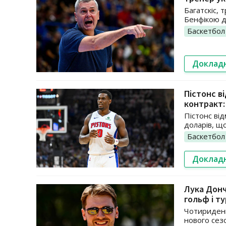
Багатскіс, 
Бенфікою д
Баскетбол
Доклад
Пістонс 
контракт:
Пістонс ві
доларів, щ
Баскетбол
Доклад
Лука Донч
гольф і т
Чотириденн
нового сез