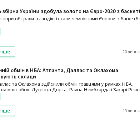
 збірна України здобула золото на Євро-2020 з баске
юніори обіграли Ісландію і стали чемпіонами Європи з баскетб
ніше
20 липня,
ній обмін в НБА: Атланта, Даллас та Оклахома
овують склади
аллас та Оклахома здійснили обмін гравцями у рамках НБА,
ши між собою Лугенца Дорта, Раяна Нембхарда і Закарі Різа
ніше
19 липня,