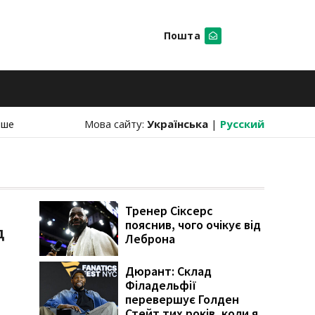
Пошта
Шукати
нше
Мова сайту:
Українська
|
Русский
Тренер Сіксерс
пояснив, чого очікує від
д
Леброна
Дюрант: Склад
Філадельфії
перевершує Голден
Стейт тих років, коли я