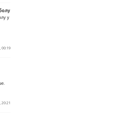
тболу
олу у
 00:19
ше.
 20:21