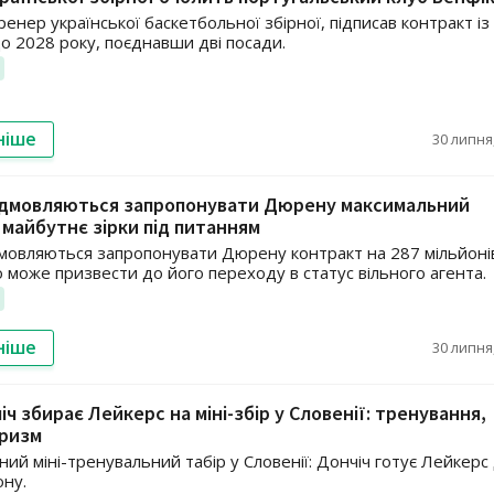
тренер української баскетбольної збірної, підписав контракт із
о 2028 року, поєднавши дві посади.
ніше
30 липня,
відмовляються запропонувати Дюрену максимальний
 майбутнє зірки під питанням
дмовляються запропонувати Дюрену контракт на 287 мільйоні
о може призвести до його переходу в статус вільного агента.
ніше
30 липня,
іч збирає Лейкерс на міні-збір у Словенії: тренування,
уризм
ий міні-тренувальний табір у Словенії: Дончіч готує Лейкерс
ону.