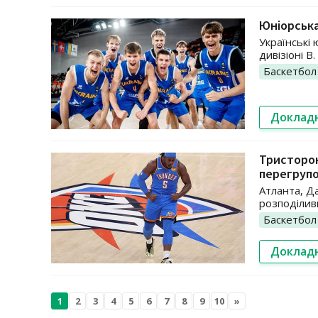
Юніорська
Українські 
дивізіоні B.
Баскетбол
Доклад
Тристорон
перегруп
Атланта, Д
розподілив
Баскетбол
Доклад
1
2
3
4
5
6
7
8
9
10
»