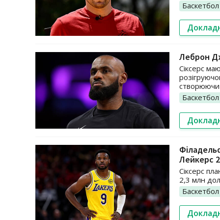
Баскетбол
Доклад
Леброн Дж
Сіксерс ма
розігруючо
створюючи і
Баскетбол
Доклад
Філадельф
Лейкерс 2
Сіксерс пл
2,3 млн до
Баскетбол
Доклад