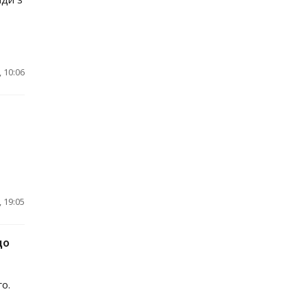
 10:06
 19:05
до
го.