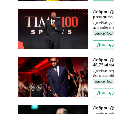
Леброн Дж
розкрито 
Джеймс укл
що забезпе
Баскетбол
Доклад
Леброн Дж
48,75 міль
Джеймс отр
його заробі
Баскетбол
Доклад
Леброн Дж
Джеймс обр