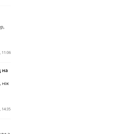
р,
 11:06
 на
 ніж
 14:35
нди з