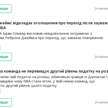
ніше
24 липня,
еймс відкладає оголошення про перехід після заува
НБА
А Адам Сільвер висловив невдоволення затримкою з
м Леброна Джеймса про перехід, що заважає плануванню
ніше
24 липня,
а команда не перевищує другий рівень податку на ро
зили свій податок на розкіш, обмінявши гравців із Далласом т
завдяки чому NBA стала лігою, у якій немає команд, що
ь другий рівень цього податку.
ніше
20 липня,