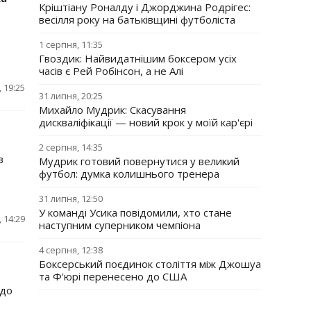
Кріштіану Роналду і Джорджина Родрігес:
весілля року на батьківщині футболіста
1 серпня, 11:35
Гвоздик: Найвидатнішим боксером усіх
часів є Рей Робінсон, а не Алі
 19:25
31 липня, 20:25
Михайло Мудрик: Скасування
дискваліфікації — новий крок у моїй кар'єрі
2 серпня, 14:35
в
Мудрик готовий повернутися у великий
футбол: думка колишнього тренера
31 липня, 12:50
У команді Усика повідомили, хто стане
 14:29
наступним суперником чемпіона
4 серпня, 12:38
Боксерський поєдинок століття між Джошуа
та Ф'юрі перенесено до США
 до