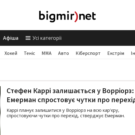
Афіша
Усі категорії
Хокей
Теніс
ММА
Авто
Кіберспорт
Екстрім
І
Стефен Каррі залишається у Ворріорз:
Емерман спростовує чутки про перехі
Каррі планує залишитися у Ворріорз на всю кар'єру,
спростовуючи чутки про перехід, стверджує Емерман.