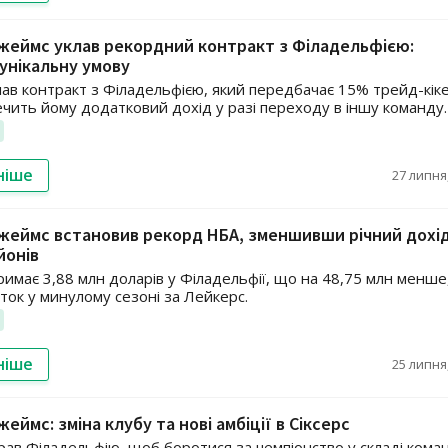
еймс уклав рекордний контракт з Філадельфією:
унікальну умову
ав контракт з Філадельфією, який передбачає 15% трейд-кіке
чить йому додатковий дохід у разі переходу в іншу команду.
ніше
27 липня,
еймс встановив рекорд НБА, зменшивши річний дохід
йонів
имає 3,88 млн доларів у Філадельфії, що на 48,75 млн менше,
ток у минулому сезоні за Лейкерс.
ніше
25 липня,
еймс: зміна клубу та нові амбіції в Сіксерс
ав Філадельфію, щоб боротися за чемпіонство у складі кома