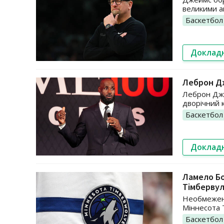
великими а
Баскетбол
Доклад
Леброн Д
Леброн Дже
дворічний к
Баскетбол
Доклад
Ламело Б
Тімберву
Необмежени
Міннесота Т
Баскетбол