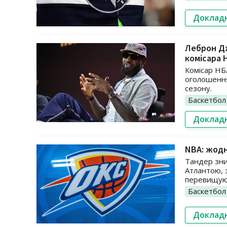
Доклад
Леброн Дж
комісара 
Комісар НБ
оголошення
сезону.
Баскетбол
Доклад
NBA: жодн
Тандер зни
Атлантою, 
перевищуют
Баскетбол
Доклад