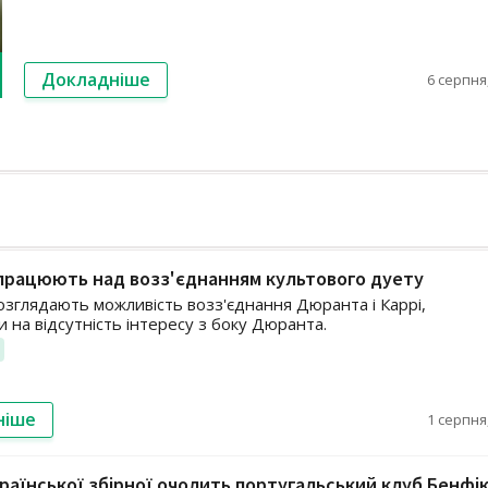
Докладніше
6 серпня,
працюють над возз'єднанням культового дуету
озглядають можливість возз'єднання Дюранта і Каррі,
 на відсутність інтересу з боку Дюранта.
ніше
1 серпня,
раїнської збірної очолить португальський клуб Бенфі