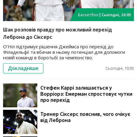
Баскетбол
|
Сьогодні, 10:05
Шак розповів правду про можливий перехід
Леброна до Сіксерс
О'Ніл підтримує рішення Джеймса про перехід до
Філадельфії та вбачає в ньому потенціал для допомоги
новій команді в боротьбі за чемпіонство.
Докладніше
Сьогодні, 10:05
Стефен Каррі залишається у
Ворріорз: Емерман спростовує чутки
про перехід
Тренер Сіксерс пояснив, чого очікує
від Леброна