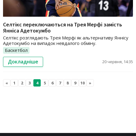
Селтікс переключаються на Трея Мерфі замість
Янніса Адетокумбо
Селтікс розглядають Трея Мерфі як альтернативу Яннісу
Адетокумбо на випадок невдалого обміну.
Баскетбол
Докладніше
20 червня, 14:35
«
1
2
3
4
5
6
7
8
9
10
»