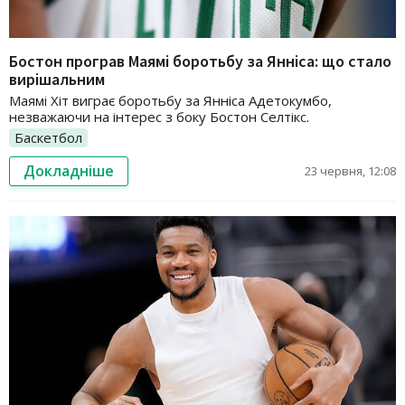
Бостон програв Маямі боротьбу за Янніса: що стало
вирішальним
Маямі Хіт виграє боротьбу за Янніса Адетокумбо,
незважаючи на інтерес з боку Бостон Селтікс.
Баскетбол
Докладніше
23 червня, 12:08