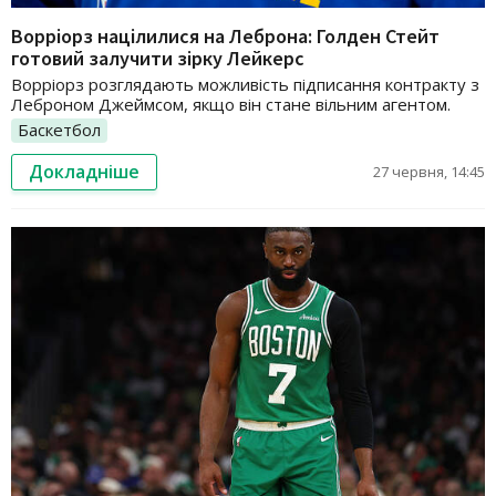
Ворріорз націлилися на Леброна: Голден Стейт
готовий залучити зірку Лейкерс
Ворріорз розглядають можливість підписання контракту з
Леброном Джеймсом, якщо він стане вільним агентом.
Баскетбол
Докладніше
27 червня, 14:45