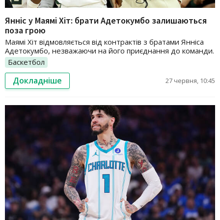
Янніс у Маямі Хіт: брати Адетокумбо залишаються
поза грою
Маямі Хіт відмовляється від контрактів з братами Янніса
Адетокумбо, незважаючи на його приєднання до команди.
Баскетбол
Докладніше
27 червня, 10:45