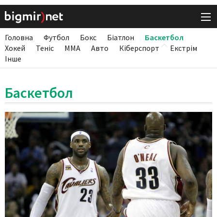
Головна
Футбол
Бокс
Біатлон
Баскетбол
Хокей
Теніс
ММА
Авто
Кіберспорт
Екстрім
Інше
Баскетбол