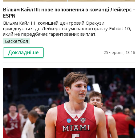
Вільям Кайл III: нове поповнення в команді Лейкерс -
ESPN
Вільям Кайл III, колишній центровий Сіракузи,
приєднується до Лейкерс на умовах контракту Exhibit 10,
який не передбачає гарантованих виплат.
Баскетбол
Докладніше
25 червня, 13:16