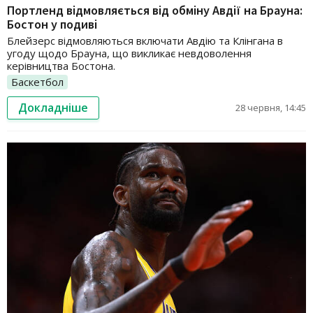
Портленд відмовляється від обміну Авдії на Брауна:
Бостон у подиві
Блейзерс відмовляються включати Авдію та Клінгана в
угоду щодо Брауна, що викликає невдоволення
керівництва Бостона.
Баскетбол
Докладніше
28 червня, 14:45