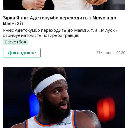
Зірка Янніс Адетокумбо переходить з Мілуокі до
Маямі Хіт
Янніс Адетокумбо переходить до Маямі Хіт, а «Мілуокі»
отримує натомість чотирьох гравців.
Баскетбол
Докладніше
23 червня, 09:20