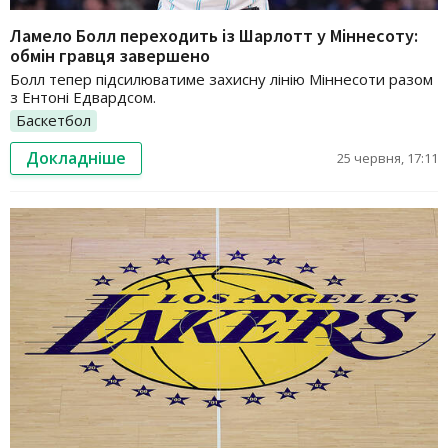
Ламело Болл переходить із Шарлотт у Міннесоту:
обмін гравця завершено
Болл тепер підсилюватиме захисну лінію Міннесоти разом
з Ентоні Едвардсом.
Баскетбол
Докладніше
25 червня, 17:11