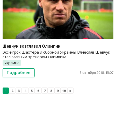
Шевчук возглавил Олимпик
Экс-игрок Шахтера и сборной Украины Вячеслав Шевчук
стал главным тренером Олимпика.
Украина
Подробнее
3 октября 2018, 15:07
1
2
3
4
5
6
7
8
9
10
»