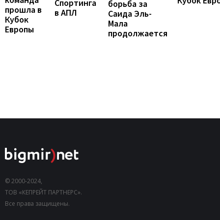
Кубок Евр
Спортинга
борьба за
прошла в
в АПЛ
Саида Эль-
Кубок
Мала
Европы
продолжается
© 2000-2024,
ТОВ «КЕПРЕЙТ ПАРТНЕРС».
Все права защищены.