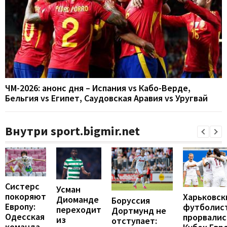
ЧМ-2026: анонс дня – Испания vs Кабо-Верде,
Бельгия vs Египет, Саудовская Аравия vs Уругвай
Внутри sport.bigmir.net
Систерс
Усман
покоряют
Харьковск
Диоманде
Боруссия
Европу:
футболис
переходит
Дортмунд не
Одесская
прорвалис
из
отступает:
команда