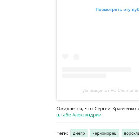
Посмотреть эту пу
Публикация от FC Chornomor
Ожидается, что Сергей Кравченко
штабе Александрии
.
Теги:
днепр
черноморец
ворскл