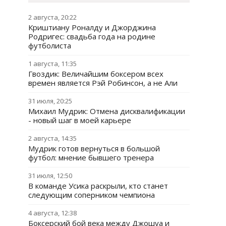
2 августа, 20:22
Криштиану Роналду и Джорджина
Родригес: свадьба года на родине
футболиста
1 августа, 11:35
Гвоздик: Величайшим боксером всех
времен является Рэй Робинсон, а не Али
31 июля, 20:25
Михаил Мудрик: Отмена дисквалификации
- новый шаг в моей карьере
2 августа, 14:35
Мудрик готов вернуться в большой
футбол: мнение бывшего тренера
31 июля, 12:50
В команде Усика раскрыли, кто станет
следующим соперником чемпиона
4 августа, 12:38
Боксерский бой века между Джошуа и