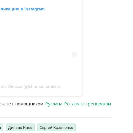
бликацию в Instagram
ets Odessa (@chernomoretsfc)
 станет помощником
Руслана Ротаня в тренерском
а
Динамо Киев
Сергей Кравченко