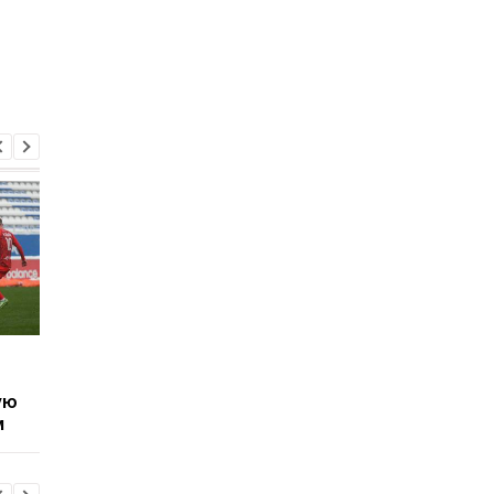
Бывший нападающий
Луческу рассказал,
Динамо завершил
когда думал уйти в
ую
карьеру в 31 год
отставку с поста
м
тренера Динамо