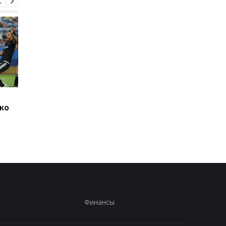
Джозеф Паркер
Челси готовит 19-
ко
оправдан: кокаин в
миллионный трансф
организме боксера - из-
Чаваррии из Райо
за диетолога
Вальекано
Финансы