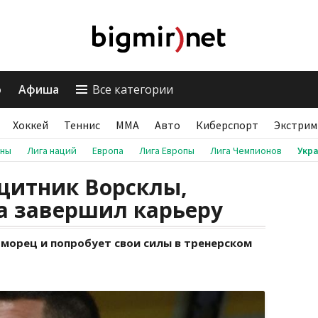
о
Афиша
Все категории
Хоккей
Теннис
ММА
Авто
Киберспорт
Экстрим
аны
Лига наций
Европа
Лига Европы
Лига Чемпионов
Укр
итник Ворсклы,
а завершил карьеру
оморец и попробует свои силы в тренерском