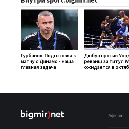
Внутри sport.bigmir.net
Гурбанов: Подготовка к
Дюбуа против Уор
матчу с Динамо - наша
реванш за титул 
главная задача
ожидается в октя
Афиша