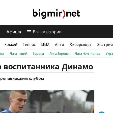
о
Афиша
Все категории
Хоккей
Теннис
ММА
Авто
Киберспорт
Экстрим
аны
Лига наций
Европа
Лига Европы
Лига Чемпионов
Укр
а воспитанника Динамо
кропивницким клубом