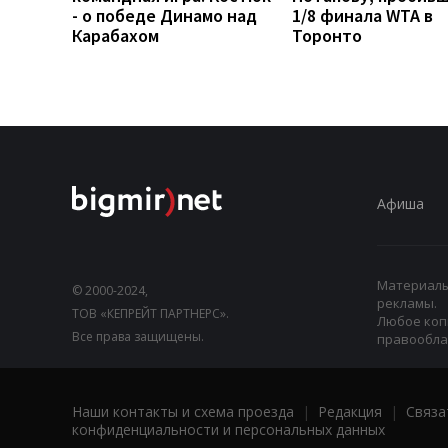
- о победе Динамо над
1/8 финала WTA в
Карабахом
Торонто
Афиша
Материалы,
© 2000-2024,
рекламы.
ТОВ «КЕПРЕЙТ ПАРТНЕРС».
Любое коп
Все права защищены.
правооблад
Наши контакты и схема проезда
|
Редакция
|
Связа
конфиденциальности и персональных данных