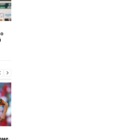
Вратарь Динамо
Турецкий клуб
по
рассказал о своем
согласовал переход 
й
состоянии после
нападающим Динам
серьезной травмы
Милан отвергает
Винисиус Жуниор
эме,
предложение
продлил контракт с