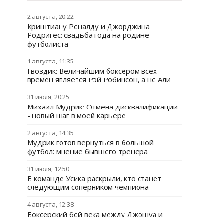
2 августа, 20:22
Криштиану Роналду и Джорджина
Родригес: свадьба года на родине
футболиста
1 августа, 11:35
Гвоздик: Величайшим боксером всех
времен является Рэй Робинсон, а не Али
31 июля, 20:25
Михаил Мудрик: Отмена дисквалификации
- новый шаг в моей карьере
2 августа, 14:35
Мудрик готов вернуться в большой
футбол: мнение бывшего тренера
31 июля, 12:50
В команде Усика раскрыли, кто станет
следующим соперником чемпиона
4 августа, 12:38
Боксерский бой века между Джошуа и