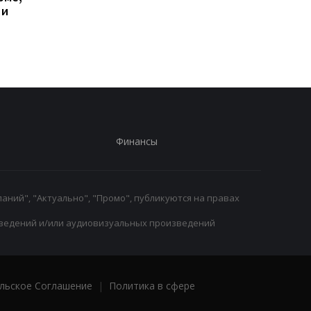
 и
Галатасарая: Леан
Реалом до 2032 года
стоит 50 миллионов
евро!
Финансы
аний", "Актуально", "Промо", публикуются на правах
ведений и/или аудиовизуальных произведений
льское Соглашение
|
Политика в сфере