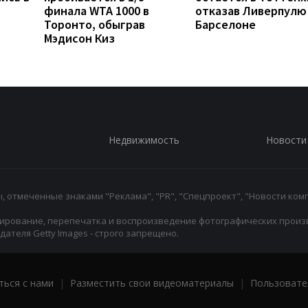
финала WTA 1000 в
отказав Ливерпулю
Торонто, обыграв
Барселоне
Мэдисон Киз
Недвижимость
Новости
 отмеченные знаками "Реклама", "PR", "Спецпроект", "Новости комп
ирование, перепечатка и воспроизведение фотографических произ
ателя Getty Images - строго запрещено.
ться с нами
|
Разместить свои видеоматериалы
|
Пользовате