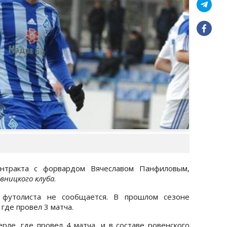
онтракта с форвардом Вячеславом Панфиловым,
вницкого клуба
.
о футолиста не сообщается. В прошлом сезоне
 где провел 3 матча.
рле, где провел 4 матча, и в составе ровенского