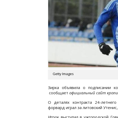
Getty Images
Зирка объявила о подписании к
сообщает
официальный сайт кропи
О деталях контракта 24-летнег
форвард играл за литовский Утенис,
Игрок выступал в ужгородской Гове