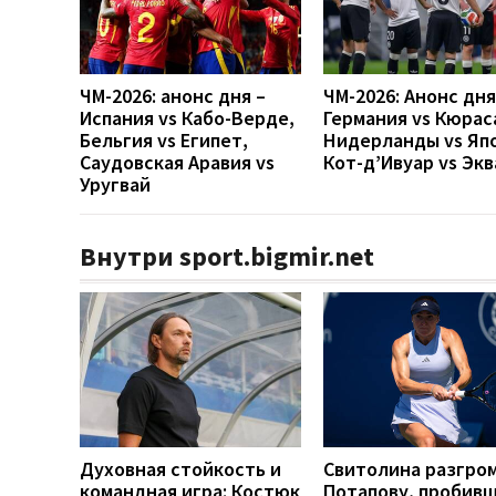
ЧМ-2026: анонс дня –
ЧМ-2026: Анонс дн
Испания vs Кабо-Верде,
Германия vs Кюрас
Бельгия vs Египет,
Нидерланды vs Яп
Саудовская Аравия vs
Кот-д’Ивуар vs Эк
Уругвай
Внутри sport.bigmir.net
Духовная стойкость и
Свитолина разгро
командная игра: Костюк
Потапову, пробивш