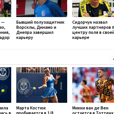
я —
Бывший полузащитник
Cидорчук назвал
ао,
Ворсклы, Динамо и
лучших партнеров 
ония,
Днепра завершил
центру поля в свое
вадор
карьеру
карьере
мила
Марта Костюк
Микки ван де Вен
ись в
пробивается в 1/8
остается в Тоттенх