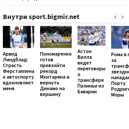
Внутри sport.bigmir.net
Астон
Арвид
Пономаренко
Рома в 
Вилла
Линдблад:
готов
за
ведет
Страсть
превзойти
трансф
переговоры
Ферстаппена
рекорд
звездн
о
к автоспорту
Мхитаряна и
напада
трансфере
вдохновляет
вернуть
Порту
Палиньи из
меня
Динамо на
Родриг
Баварии
вершину
Моры