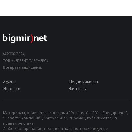
© 2000-2024,
ТОВ «КЕПРЕЙТ ПАРТНЕРС».
Все права защищены.
Афиша
Недвижимость
Новости
Финансы
Материалы, отмеченные знаками "Реклама", "PR", "Спецпроект",
"Новости компаний", "Актуально", "Промо", публикуются на
правах рекламы.
Любое копирование, перепечатка и воспроизведение