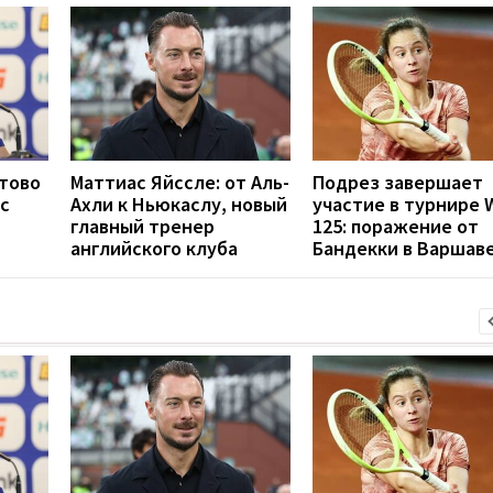
отово
Маттиас Яйссле: от Аль-
Подрез завершает
с
Ахли к Ньюкаслу, новый
участие в турнире 
главный тренер
125: поражение от
английского клуба
Бандекки в Варшав