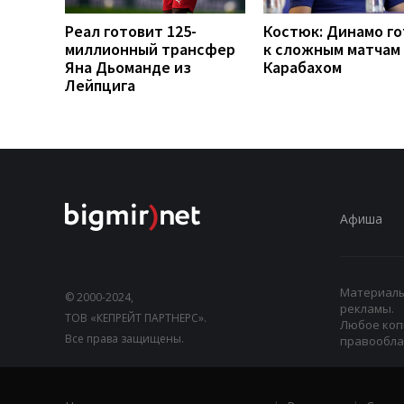
Реал готовит 125-
Костюк: Динамо г
миллионный трансфер
к сложным матчам 
Яна Дьоманде из
Карабахом
Лейпцига
Афиша
Материалы,
© 2000-2024,
рекламы.
ТОВ «КЕПРЕЙТ ПАРТНЕРС».
Любое коп
Все права защищены.
правооблад