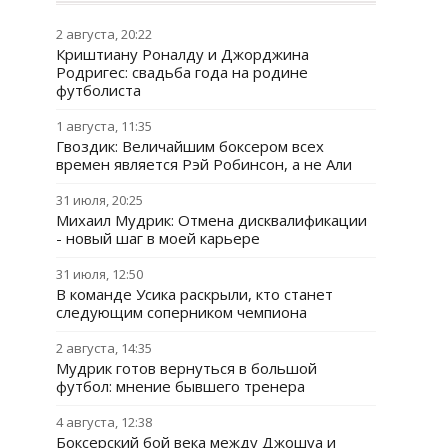
2 августа, 20:22
Криштиану Роналду и Джорджина
Родригес: свадьба года на родине
футболиста
1 августа, 11:35
Гвоздик: Величайшим боксером всех
времен является Рэй Робинсон, а не Али
31 июля, 20:25
Михаил Мудрик: Отмена дисквалификации
- новый шаг в моей карьере
31 июля, 12:50
В команде Усика раскрыли, кто станет
следующим соперником чемпиона
2 августа, 14:35
Мудрик готов вернуться в большой
футбол: мнение бывшего тренера
4 августа, 12:38
Боксерский бой века между Джошуа и