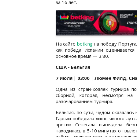
за 16 лет.
На сайте
betking
на победу Португа
как победа Испании оценивается
основное время — 3.80.
США - Бельгия
7 июля | 03:00 | Люмен Филд, Си
Одна из стран-хозяек турнира п
сборной, которая, несмотря на
разочарованием турнира.
Бельгия, по сути, чудом оказалась
Гарсии победила лишь явного аутс
против Сенегала выглядела без
находилась в 5-10 минутах от вылет
забить, сравняв счет, а за несколь