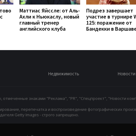
отово
Маттиас Яйссле: от Аль-
Подрез завершает
с
Ахли к Ньюкаслу, новый
участие в турнире 
главный тренер
125: поражение от
английского клуба
Бандекки в Варшав
Недвижимость
Новости
 отмеченные знаками "Реклама", "PR", "Спецпроект", "Новости комп
ирование, перепечатка и воспроизведение фотографических произ
ателя Getty Images - строго запрещено.