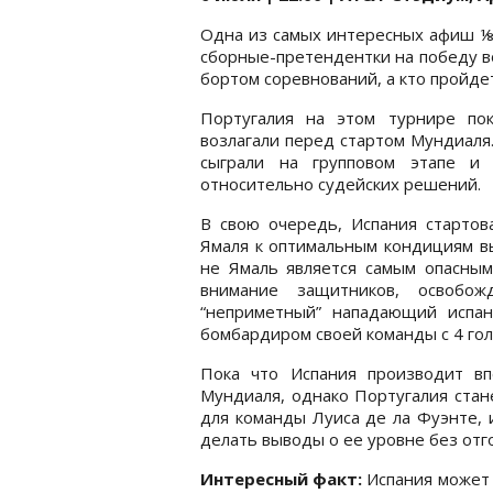
Одна из самых интересных афиш ⅛ 
сборные-претендентки на победу во
бортом соревнований, а кто пройде
Португалия на этом турнире по
возлагали перед стартом Мундиал
сыграли на групповом этапе и
относительно судейских решений.
В свою очередь, Испания стартов
Ямаля к оптимальным кондициям вы
не Ямаль является самым опасным
внимание защитников, освобож
“неприметный” нападающий испан
бомбардиром своей команды с 4 гол
Пока что Испания производит в
Мундиаля, однако Португалия ста
для команды Луиса де ла Фуэнте, 
делать выводы о ее уровне без отгов
Интересный факт:
Испания может