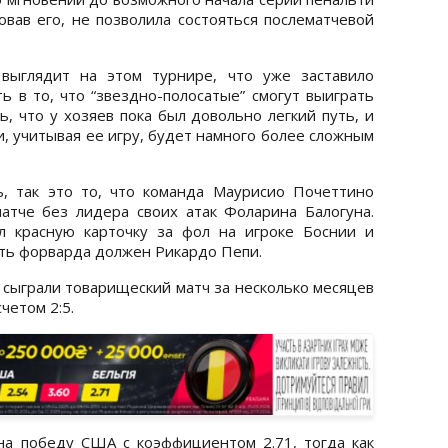
овав его, не позволила состояться послематчевой
выглядит на этом турнире, что уже заставило
ь в то, что “звездно-полосатые” смогут выиграть
ь, что у хозяев пока был довольно легкий путь, и
и, учитывая ее игру, будет намного более сложным
ь, так это то, что команда Маурисио Почеттино
атче без лидера своих атак Фоларина Балогуна.
 красную карточку за фол на игроке Боснии и
ить форварда должен Рикардо Пепи.
сыграли товарищеский матч за несколько месяцев
четом 2:5.
а победу США с коэффициентом 2.71, тогда как