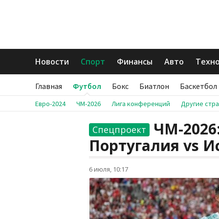
Новости
Спорт
Финансы
Авто
Техн
Главная
Футбол
Бокс
Биатлон
Баскетбол
Евро-2024
ЧМ-2026
Лига конференций
Другие стр
ЧМ-2026:
Спецпроект
Португалия vs И
6 июля, 10:17