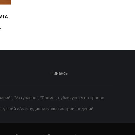
Возвращение Мудрика в
Джозеф Паркер:
WTA
Челси: Алонсо радует
отмена
восторг и поддержка
дисквалификации и
е
возвращение на рин
Финансы
аний", "Актуально", "Промо", публикуются на правах
ведений и/или аудиовизуальных произведений