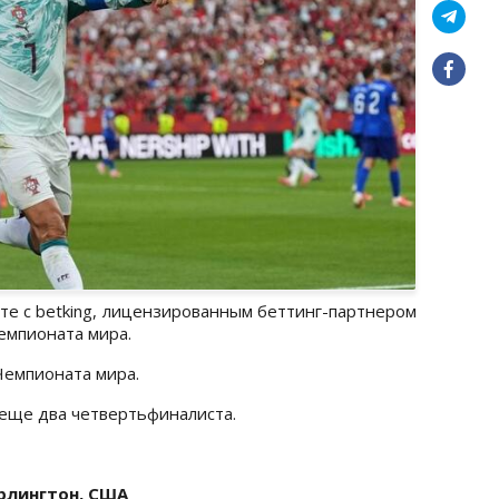
е с betking, лицензированным беттинг-партнером
Чемпионата мира.
Чемпионата мира.
я еще два четвертьфиналиста.
Арлингтон, США