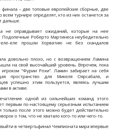
финала – две топовые европейские сборные, две
 всем турнире определят, кто из них останется за
т дальше.
ка не оправдывает ожиданий, которые на нее
я. Подопечные Роберто Мартинеса неубедительно
 еле-еле прошли Хорватию не без скандалов
ала довольно плохо, но с возвращением Ламина
шла на свой высочайший уровень. Впрочем, пока
 игроком “Фурии Рохи”. Ламин забирает на себя
дая пространство для Микеля Оярсабаля, и
цев успешно этим пользуется, являясь лучшим
ами в активе.
печатление одной из сильнейших команд этого
нет первым по-настоящему серьезным испытанием
и только после этого можно будет действительно
орок о том, что не хватало кого-то или чего-то.
 выйти в четвертьфинал Чемпионата мира впервые