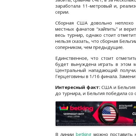
заработала 11-метровый и, реализ
серии.
Сборная США довольно неплохо 
местных фанатов “хайпить” и верит
весь турнир, однако стоит отметит
нельзя сказать, что сборная Бельги
соперником, чем предыдущие.
Единственное, что стоит отметит
будет вынуждена играть в этом м
Центральный нападающий получил
Герцеговины в 1/16 финала. Замен
Интересный факт:
США и Бельгия 
до турнира, и Бельгия победила со с
В линии
betking
можно поставить н