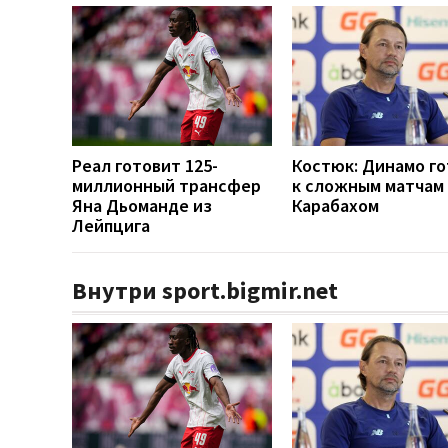
Реал готовит 125-
Костюк: Динамо г
миллионный трансфер
к сложным матчам 
Яна Дьоманде из
Карабахом
Лейпцига
Внутри sport.bigmir.net