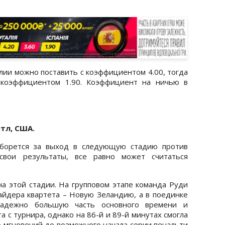
лии можно поставить с коэффициентом 4.00, тогда
 коэффициентом 1.90. Коэффициент на ничью в
этл, США.
оборется за выход в следующую стадию против
 свои результаты, все равно может считаться
 на этой стадии. На групповом этапе команда Руди
айдера квартета – Новую Зеландию, а в поединке
надежно большую часть основного времени и
а с турнира, однако на 86-й и 89-й минутах смогла
ко мгновений до возможного начала серии пенальти