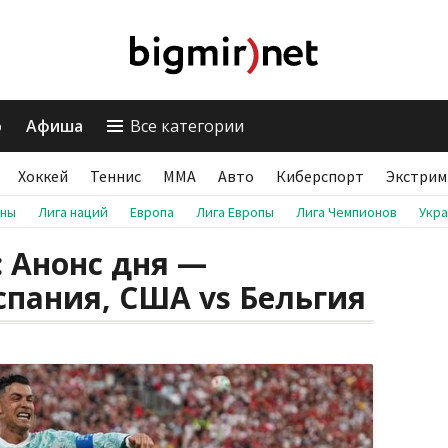
о
Афиша
Все категории
Хоккей
Теннис
ММА
Авто
Киберспорт
Экстрим
аны
Лига наций
Европа
Лига Европы
Лига Чемпионов
Укр
 Анонс дня —
спания, США vs Бельгия