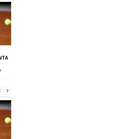
Возвращение Мудрика в
Джозеф Паркер:
WTA
Челси: Алонсо радует
отмена
восторг и поддержка
дисквалификации и
е
возвращение на рин