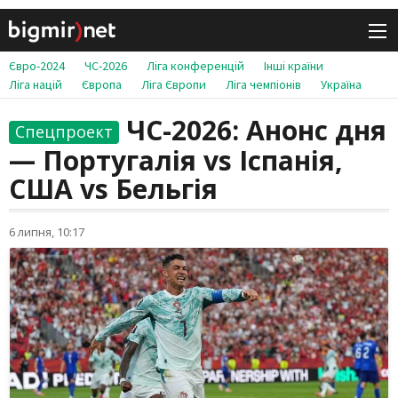
Євро-2024
ЧС-2026
Ліга конференцій
Інші країни
Ліга націй
Європа
Ліга Європи
Ліга чемпіонів
Україна
ЧС-2026: Анонс дня
Спецпроект
— Португалія vs Іспанія,
США vs Бельгія
6 липня, 10:17