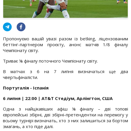
Пропонуємо вашій увазі разом із betking, ліцензованим
беттінг-партнером проєкту, анонс матчів 1/8 фіналу
Чемпіонату світу.
Триває ⅛ фіналу поточного Чемпіонату світу.
В матчах з 6 на 7 липня визначаться ще два
чвертьфіналісти.
Португалія - Іспанія
6 липня | 22:00 | AT&T Стедіум, Арлінгтон, США
Одна з найцікавіших афіш ⅛ фіналу – дві топові
європейські збірні, дві збірні-претендентки на перемогу у
всьому турнірі визначать, хто з них залишиться за бортом
змагань, а хто піде далі.