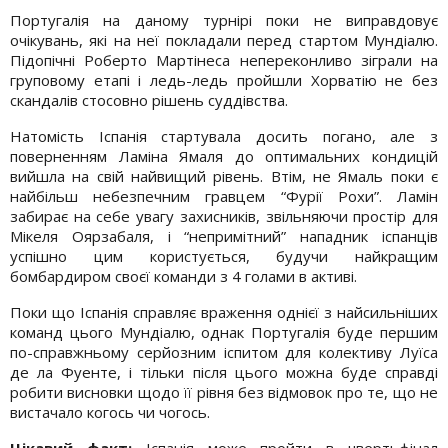
Португалія на даному турнірі поки не виправдовує
очікувань, які на неї покладали перед стартом Мундіалю.
Підопічні Роберто Мартінеса непереконливо зіграли на
груповому етапі і ледь-ледь пройшли Хорватію не без
скандалів стосовно рішень суддівства.
Натомість Іспанія стартувала досить погано, але з
поверненням Ламіна Ямаля до оптимальних кондицій
вийшла на свій найвищий рівень. Втім, не Ямаль поки є
найбільш небезпечним гравцем “Фурії Рохи”. Ламін
забирає на себе увагу захисників, звільняючи простір для
Мікеля Оярзабаля, і “непримітний” нападник іспанців
успішно цим користується, будучи найкращим
бомбардиром своєї команди з 4 голами в активі.
Поки що Іспанія справляє враження однієї з найсильніших
команд цього Мундіалю, однак Португалія буде першим
по-справжньому серйозним іспитом для колективу Луїса
де ла Фуенте, і тільки після цього можна буде справді
робити висновки щодо її рівня без відмовок про те, що не
вистачало когось чи чогось.