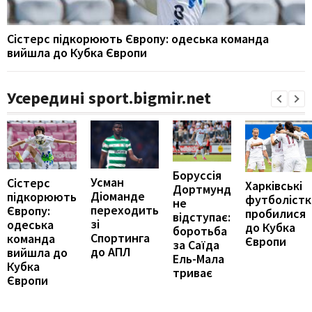
Сістерс підкорюють Європу: одеська команда
вийшла до Кубка Європи
Усередині sport.bigmir.net
Боруссія
Усман
Сістерс
Харківські
Дортмунд
Діоманде
підкорюють
футболістк
не
переходить
Європу:
пробилися
відступає:
зі
одеська
до Кубка
боротьба
Спортинга
команда
Європи
за Саїда
до АПЛ
вийшла до
Ель-Мала
Кубка
триває
Європи