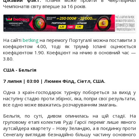
Цікавий факт:
Іспанія може пройти в чвертьфінал
Чемпіонатів світу вперше за 16 років.
На сайті
betking
на перемогу Португалії можна поставити з
коефіцієнтом 4.00, тоді як тріумф Іспанії оцінюється
коефіцієнтом 1.90. Коефіцієнт на нічию в основний час —
3.80.
США - Бельгія
7 липня | 03:00 | Люмен Філд, Сіетл, США.
Одна з країн-господарок турніру побореться за вихід у
наступну стадію проти збірної, яка, попри свої результати,
все одно може вважатись розчаруванням змагань.
Бельгія, по суті, дивом опинилась на цій стадії. На
груповому етапі колектив Руді Гарсії переміг лише явного
аутсайдера квартету – Нову Зеландію, а в поєдинку проти
Сенегалу виглядав безнадійно більшу частину основного