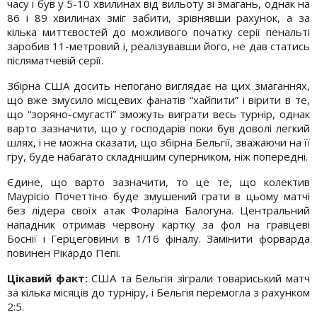
часу і був у 5-10 хвилинах від вильоту зі змагань, однак на
86 і 89 хвилинах зміг забити, зрівнявши рахунок, а за
кілька миттєвостей до можливого початку серії пенальті
заробив 11-метровий і, реалізувавши його, не дав статись
післяматчевій серії.
Збірна США досить непогано виглядає на цих змаганнях,
що вже змусило місцевих фанатів “хайпити” і вірити в те,
що “зоряно-смугасті” зможуть виграти весь турнір, однак
варто зазначити, що у господарів поки був доволі легкий
шлях, і не можна сказати, що збірна Бельгії, зважаючи на її
гру, буде набагато складнішим суперником, ніж попередні.
Єдине, що варто зазначити, то це те, що колектив
Маурісіо Почеттіно буде змушений грати в цьому матчі
без лідера своїх атак Фоларіна Балогуна. Центральний
нападник отримав червону картку за фол на гравцеві
Боснії і Герцеговини в 1/16 фіналу. Замінити форварда
повинен Рікардо Пепі.
Цікавий факт:
США та Бельгія зіграли товариський матч
за кілька місяців до турніру, і Бельгія перемогла з рахунком
2:5.