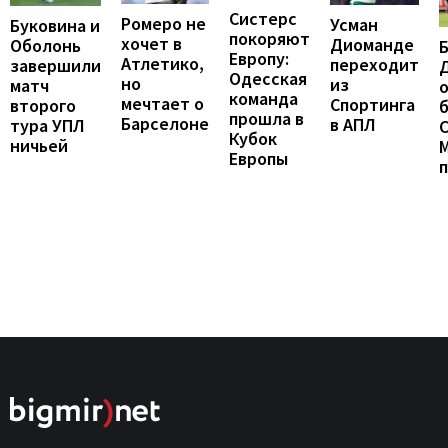
Систерс
Ромеро не
Усман
Буковина и
покоряют
хочет в
Диоманде
Оболонь
Европу:
Атлетико,
переходит
завершили
Одесская
но
из
матч
о
команда
мечтает о
Спортинга
второго
б
прошла в
Барселоне
в АПЛ
тура УПЛ
С
Кубок
ничьей
Европы