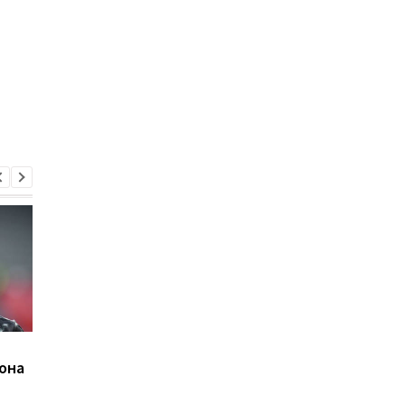
Буффон нашел новую
Буффон близок к см
она
команду
клуба в Серии А