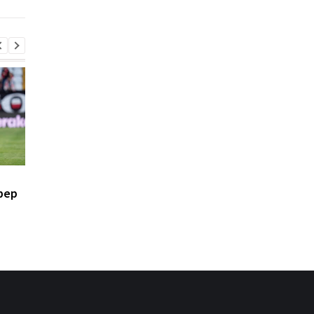
Духовная стойкость и
Свитолина разгроми
фер
командная игра: Костюк
Потапову, пробившис
- о победе Динамо над
1/8 финала WTA в
Карабахом
Торонто