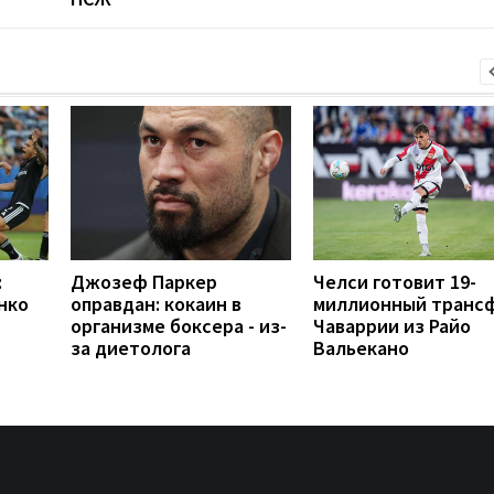
:
Джозеф Паркер
Челси готовит 19-
нко
оправдан: кокаин в
миллионный транс
организме боксера - из-
Чаваррии из Райо
за диетолога
Вальекано