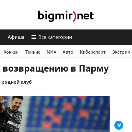
о
Афиша
Все категории
Хоккей
Теннис
ММА
Авто
Киберспорт
Экстрим
к возвращению в Парму
 родной клуб