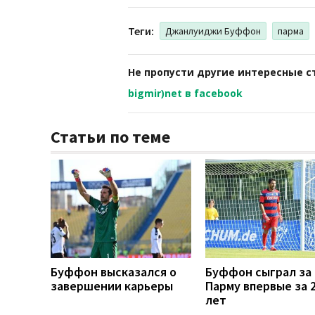
Теги:
Джанлуиджи Буффон
парма
Не пропусти другие интересные с
bigmir)net в facebook
Статьи по теме
Буффон высказался о
Буффон сыграл за
завершении карьеры
Парму впервые за 
лет