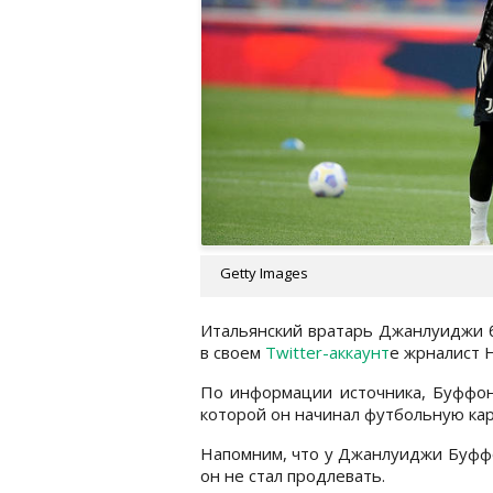
Getty Images
Итальянский вратарь Джанлуиджи 
в своем
Twitter-аккаунт
е жрналист 
По информации источника, Буффон
которой он начинал футбольную кар
Напомним, что у Джанлуиджи Буф
он не стал продлевать.