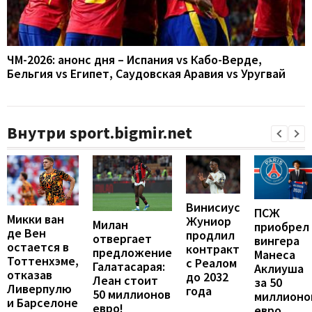
ЧМ-2026: анонс дня – Испания vs Кабо-Верде,
Бельгия vs Египет, Саудовская Аравия vs Уругвай
Внутри sport.bigmir.net
Винисиус
ПСЖ
Микки ван
Жуниор
Милан
приобрел
де Вен
продлил
отвергает
вингера
остается в
контракт
предложение
Манеса
Тоттенхэме,
с Реалом
Галатасарая:
Аклиуша
отказав
до 2032
Леан стоит
за 50
Ливерпулю
года
50 миллионов
миллионо
и Барселоне
евро!
евро