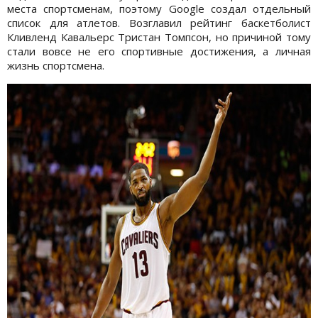
места спортсменам, поэтому Google создал отдельный
список для атлетов. Возглавил рейтинг баскетболист
Кливленд Кавальерс Тристан Томпсон, но причиной тому
стали вовсе не его спортивные достижения, а личная
жизнь спортсмена.