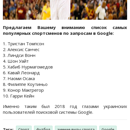
Предлагаем Вашему вниманию список самых
популярных спортсменов по запросам в Google:
1. Тристан Томпсон
2. Алексис Санчес
3. Линдси Вонн
4. Шон Уайт
5. Хабиб Нурмагомедов
6. Кавай Леонард
7. Наоми Осака
8. Филиппе Коутиньо
9. Конор Макгрегор
10. Гарри Кейн
Именно таким был 2018 год глазами украинских
пользователей поисковой системы Google.
Теги:
Спорт
футбол
зимние виды спорта
Google