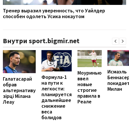
Тренер выразил уверенность, что Уайлдер
способен одолеть Усика нокаутом
Внутри sport.bigmir.net
Исмаэль
Моуринью
Формула-1
Беннасе
ввел
Галатасарай
на пути к
покидае
новые
обрав
легкости:
Милан
строгие
альтернативу
планируется
правила в
зірці Мілана
дальнейшее
Реале
Леау
снижение
веса
болидов