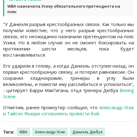
WBA назначила Усику обязательного претендента на
пояс
"У Даниэля разрыв крестообразных связок. Как только мы
получили известие, что у него разрыв крестообразных
связок, его неожиданно назначили претендентом на пояс
Усика. Но в любом случае он не сможет боксировать на
протяжении шести месяцев, пока будет
восстанавливаться.
Его ударили в голову, а когда Даниэль отступил назад, он
порвал крестообразную связку, и потерял равновесие. Он
сохранял хладнокровие, тренеры в углу были
великолепны, и помогли ему расслабиться и успокоиться",
- цитирует Барри МакГигана, отца тренера Дюбуа
Boxing
Scene
.
Отметим, ранее промоутер сообщил, что
Александр Усик
и Тайсон Фьюри согласились провести бой
.
Теги:
WBA
Александр Усик
Даниэль Дюбуа