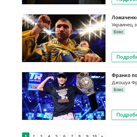
Ломаченко
Украинец з
Бокс
Подроб
Франко по
Джошуа Фра
Бокс
Подроб
1
2
3
4
5
6
7
8
9
10
»