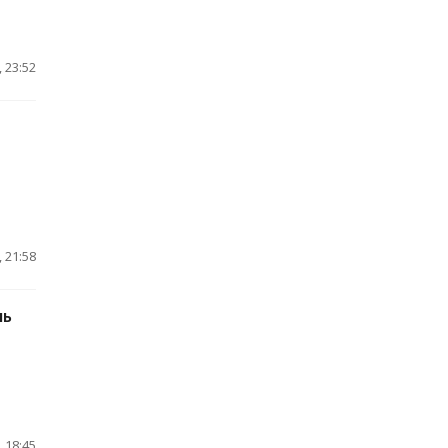
 23:52
 21:58
ль
 18:45