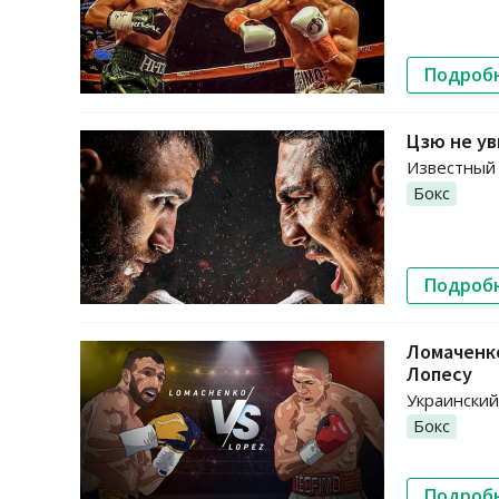
Подроб
Цзю не ув
Известный 
Бокс
Подроб
Ломаченк
Лопесу
Украинский
Бокс
Подроб