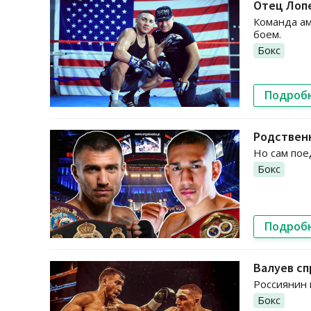
Отец Лоп
Команда ам
боем.
Бокс
Подроб
Родствен
Но сам пое
Бокс
Подроб
Валуев с
Россиянин 
Бокс