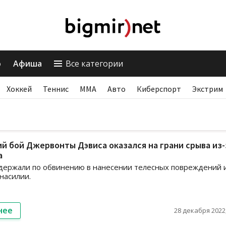
о
Афиша
Все категории
Хоккей
Теннис
ММА
Авто
Киберспорт
Экстрим
 бой Джервонты Дэвиса оказался на грани срыва из-
а
держали по обвинению в нанесении телесных повреждений 
насилии.
нее
28 декабря 2022,