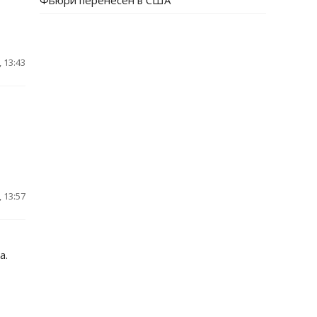
Фьюри перенесен в США
 13:43
 13:57
а.