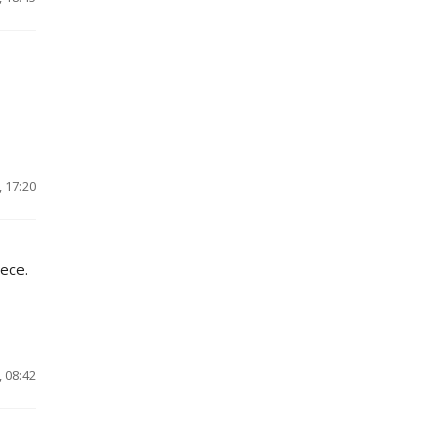
 17:20
есе.
 08:42