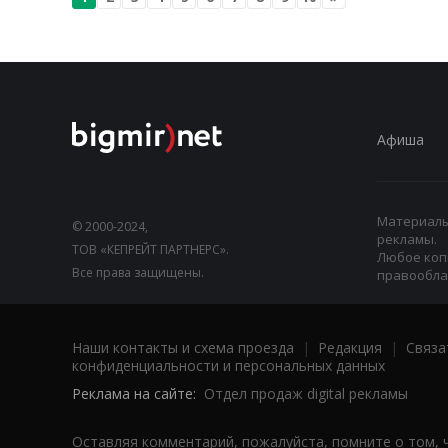
Афиша
Материалы,
© 2000-2024,
рекламы.
ТОВ «КЕПРЕЙТ ПАРТНЕРС».
Любое коп
Все права защищены.
правооблад
Наши контакты и схема проезда
|
Редакция
|
Связа
конфиденциальности и персональных данных
Реклама на сайте:
Отдел продаж digital рекламы
Оставляя комментарий, пожалуйста, помните о том, 