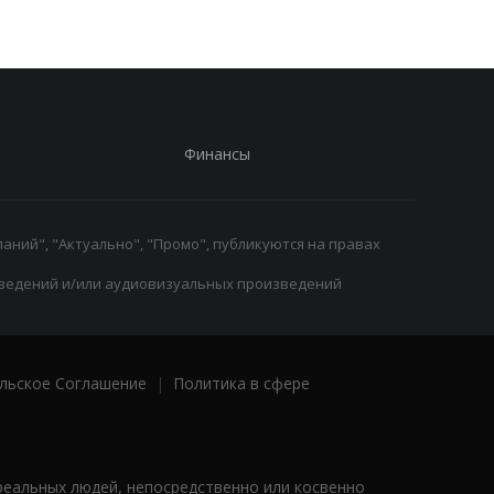
Финансы
аний", "Актуально", "Промо", публикуются на правах
ведений и/или аудиовизуальных произведений
льское Соглашение
|
Политика в сфере
реальных людей, непосредственно или косвенно