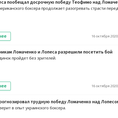
еса пообещал досрочную победу Теофимо над Ломаче
ериканского боксера продолжает разогревать страсти пере
нее
16 октября 2020,
никам Ломаченко и Лопеса разрешили посетить бой
динок пройдет без зрителей.
нее
16 октября 2020,
прогнозировал трудную победу Ломаченко над Лопесо
верит в опыт украинского боксера.