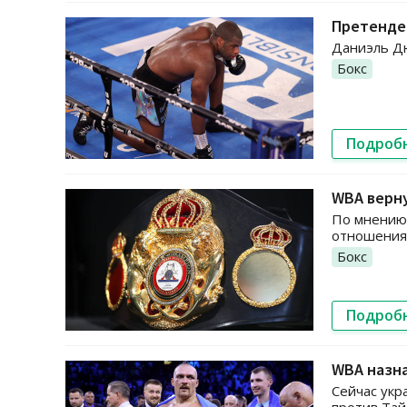
Претенден
Даниэль Дю
Бокс
Подроб
WBA верну
По мнению 
отношения 
Бокс
Подроб
WBA назна
Сейчас укр