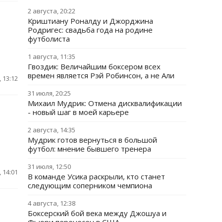
2 августа, 20:22
Криштиану Роналду и Джорджина
Родригес: свадьба года на родине
футболиста
1 августа, 11:35
Гвоздик: Величайшим боксером всех
времен является Рэй Робинсон, а не Али
 13:12
31 июля, 20:25
Михаил Мудрик: Отмена дисквалификации
- новый шаг в моей карьере
2 августа, 14:35
Мудрик готов вернуться в большой
футбол: мнение бывшего тренера
31 июля, 12:50
 14:01
В команде Усика раскрыли, кто станет
следующим соперником чемпиона
4 августа, 12:38
Боксерский бой века между Джошуа и