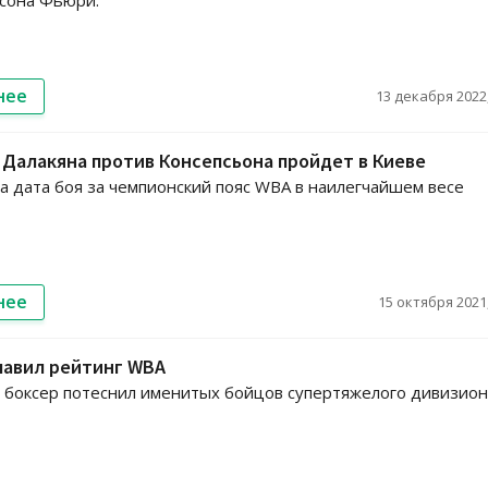
сона Фьюри.
нее
13 декабря 2022,
Далакяна против Консепсьона пройдет в Киеве
 дата боя за чемпионский пояс WBA в наилегчайшем весе
нее
15 октября 2021,
лавил рейтинг WBA
 боксер потеснил именитых бойцов супертяжелого дивизион