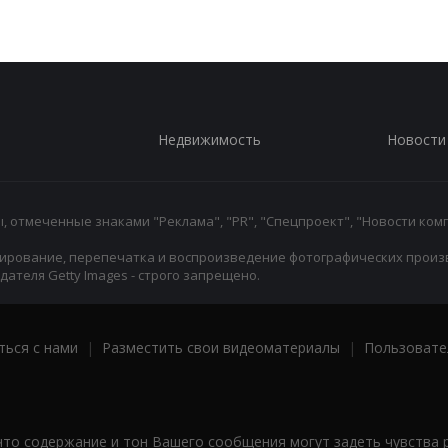
Недвижимость
Новости
 отмеченные знаками "Реклама", "PR", "Спецпроект", "Новости комп
ирование, перепечатка и воспроизведение фотографических произ
ателя Getty Images - строго запрещено.
ться с нами
|
Разместить свои видеоматериалы
|
Пользовате
что содержание и тон Вашего сообщения могут задеть чувства 