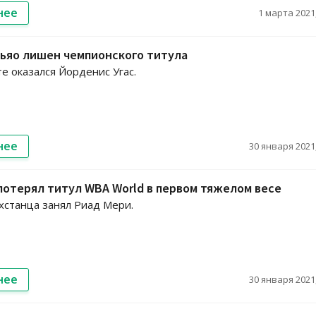
нее
1 марта 2021,
ьяо лишен чемпионского титула
те оказался Йорденис Угас.
нее
30 января 2021,
отерял титул WBA World в первом тяжелом весе
хстанца занял Риад Мери.
нее
30 января 2021,