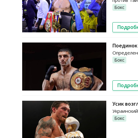
против Тай
Бокс
Подроб
Поединок 
Определена
Бокс
Подроб
Усик возг
Украинский
Бокс