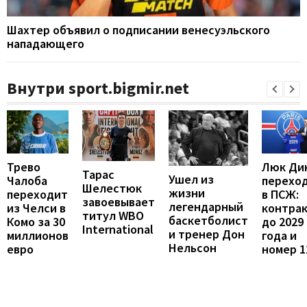
Шахтер объявил о подписании венесуэльского
нападающего
Внутри sport.bigmir.net
Люк Ди
Трево
Тарас
Ушел из
перехо
Чалоба
Шелестюк
жизни
в ПСЖ:
переходит
завоевывает
легендарный
контра
из Челси в
титул WBO
баскетболист
до 2029
Комо за 30
International
и тренер Дон
года и
миллионов
Нельсон
номер 1
евро