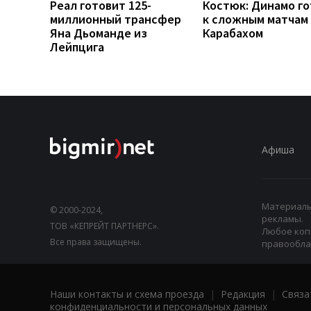
Реал готовит 125-
Костюк: Динамо г
миллионный трансфер
к сложным матчам 
Яна Дьоманде из
Карабахом
Лейпцига
Афиша
Материалы,
© 2000-2024,
рекламы.
ТОВ «КЕПРЕЙТ ПАРТНЕРС».
Любое коп
Все права защищены.
правооблад
Наши контакты и схема проезда
|
Редакция
|
Связа
конфиденциальности и персональных данных