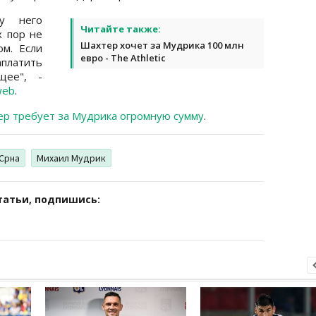
у него
Читайте также:
х пор не
Шахтер хочет за Мудрика 100 млн
м. Если
евро - The Athletic
аплатить
щее", -
web
.
р требует за Мудрика огромную сумму
.
Срна
Михаил Мудрик
татьи, подпишись: