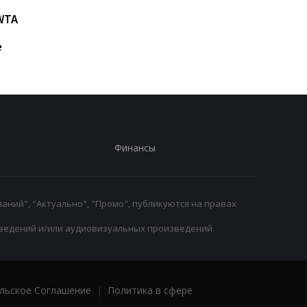
Возвращение Мудрика в
Джозеф Паркер:
WTA
Челси: Алонсо радует
отмена
восторг и поддержка
дисквалификации и
е
возвращение на рин
Финансы
аний", "Актуально", "Промо", публикуются на правах
ведений и/или аудиовизуальных произведений
льское Соглашение
|
Политика в сфере