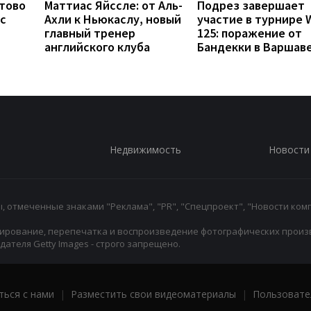
отово
Маттиас Яйссле: от Аль-
Подрез завершает
с
Ахли к Ньюкаслу, новый
участие в турнире 
главный тренер
125: поражение от
английского клуба
Бандекки в Варшав
Недвижимость
Новости
 отмеченные знаками "Реклама", "PR", "Спецпроект", "Новости комп
ирование, перепечатка и воспроизведение фотографических произ
ателя Getty Images - строго запрещено.
ться с нами
|
Разместить свои видеоматериалы
|
Пользовате