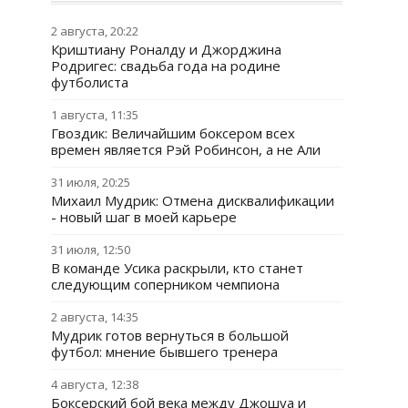
2 августа, 20:22
Криштиану Роналду и Джорджина
Родригес: свадьба года на родине
футболиста
1 августа, 11:35
Гвоздик: Величайшим боксером всех
времен является Рэй Робинсон, а не Али
31 июля, 20:25
Михаил Мудрик: Отмена дисквалификации
- новый шаг в моей карьере
31 июля, 12:50
В команде Усика раскрыли, кто станет
следующим соперником чемпиона
2 августа, 14:35
Мудрик готов вернуться в большой
футбол: мнение бывшего тренера
4 августа, 12:38
Боксерский бой века между Джошуа и