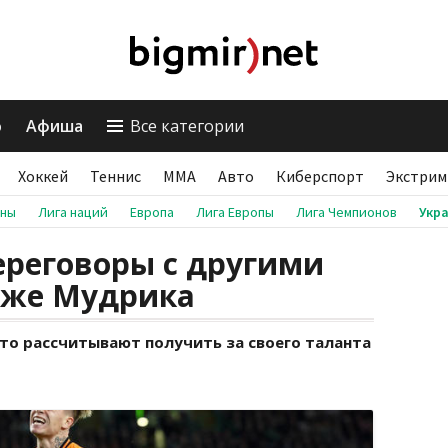
о
Афиша
Все категории
Хоккей
Теннис
ММА
Авто
Киберспорт
Экстрим
аны
Лига наций
Европа
Лига Европы
Лига Чемпионов
Укр
ереговоры с другими
аже Мудрика
то рассчитывают получить за своего таланта