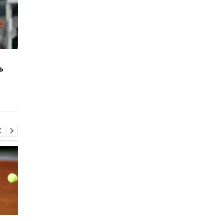
Арсенал прислал
Шахтер установил ц
ь
Шахтеру новое
на своего защитник
предложение по
для Интернасьонала
Мудрику