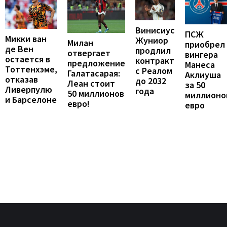
Винисиус
ПСЖ
Микки ван
Жуниор
Милан
приобрел
де Вен
продлил
отвергает
вингера
остается в
контракт
предложение
Манеса
Тоттенхэме,
с Реалом
Галатасарая:
Аклиуша
отказав
до 2032
Леан стоит
за 50
Ливерпулю
года
50 миллионов
миллионо
и Барселоне
евро!
евро