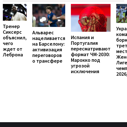
Тренер
Укра
Сиксерс
Альварес
ком
Испания и
объяснил,
нацеливается
борю
Португалия
чего
на Барселону:
тре
пересматривают
ждет от
активизация
мест
формат ЧМ-2030:
Леброна
переговоров
Жен
Марокко под
о трансфере
Лиг
угрозой
чем
исключения
2026