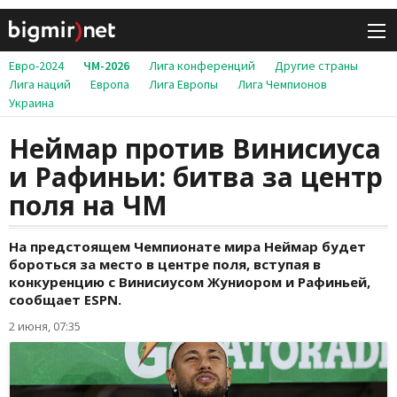
Евро-2024
ЧМ-2026
Лига конференций
Другие страны
Лига наций
Европа
Лига Европы
Лига Чемпионов
Украина
Неймар против Винисиуса
и Рафиньи: битва за центр
поля на ЧМ
На предстоящем Чемпионате мира Неймар будет
бороться за место в центре поля, вступая в
конкуренцию с Винисиусом Жуниором и Рафиньей,
сообщает ESPN.
2 июня, 07:35