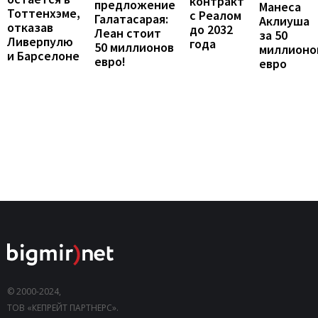
контракт
предложение
Манеса
Тоттенхэме,
с Реалом
Галатасарая:
Аклиуша
отказав
до 2032
Леан стоит
за 50
Ливерпулю
года
50 миллионов
миллионо
и Барселоне
евро!
евро
© 2000-2024,
ТОВ «КЕПРЕЙТ ПАРТНЕРС».