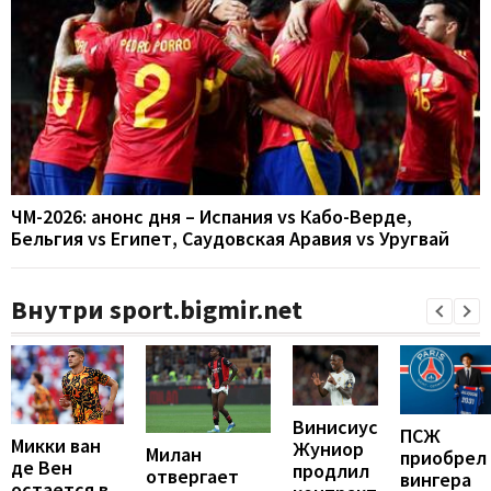
ЧМ-2026: анонс дня – Испания vs Кабо-Верде,
Бельгия vs Египет, Саудовская Аравия vs Уругвай
Внутри sport.bigmir.net
Винисиус
ПСЖ
Микки ван
Жуниор
Милан
приобрел
де Вен
продлил
отвергает
вингера
остается в