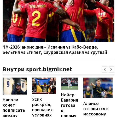
ЧМ-2026: анонс дня – Испания vs Кабо-Верде,
Бельгия vs Египет, Саудовская Аравия vs Уругвай
Внутри sport.bigmir.net
Нойер:
Усик
Наполи
Бавария
Алонсо
раскрыл,
хочет
готова
готовится к
при каких
подписать
к
массовому
условиях
звезду
новому