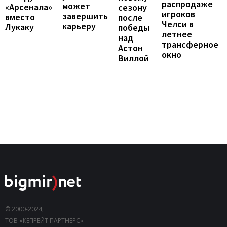
распродаже
может
«Арсенала»
сезону
игроков
завершить
вместо
после
Челси в
карьеру
Лукаку
победы
летнее
над
трансферное
Астон
окно
Виллой
© 2000-2024,
ТОВ «КЕПРЕЙТ ПАРТНЕРС».