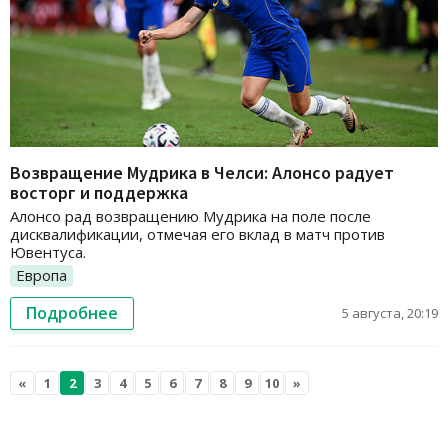
Возвращение Мудрика в Челси: Алонсо радует
восторг и поддержка
Алонсо рад возвращению Мудрика на поле после
дисквалификации, отмечая его вклад в матч против
Ювентуса.
Европа
Подробнее
5 августа, 20:19
«
1
2
3
4
5
6
7
8
9
10
»