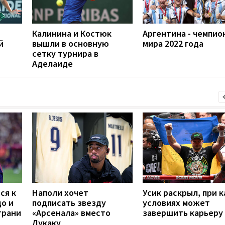
Калинина и Костюк
Аргентина - чемпио
й
вышли в основную
мира 2022 года
сетку турнира в
Аделаиде
ся к
Наполи хочет
Усик раскрыл, при к
до и
подписать звезду
условиях может
грани
«Арсенала» вместо
завершить карьеру
Лукаку