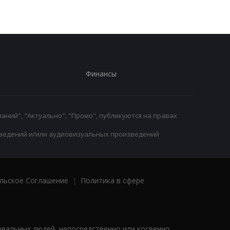
Финансы
аний", "Актуально", "Промо", публикуются на правах
ведений и/или аудиовизуальных произведений
льское Соглашение
|
Политика в сфере
реальных людей, непосредственно или косвенно