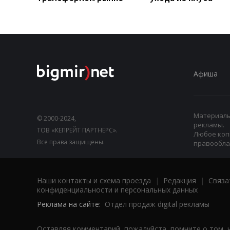
Афиша
Материалы,
© 2000-2024,
рекламы.
ТОВ «КЕПРЕЙТ ПАРТНЕРС».
Любое коп
Все права защищены.
правооблад
Наши контакты и схема проезда
|
Редакция
|
Связа
конфиденциальности и персональных данных
Реклама на сайте:
Отдел продаж digital рекламы
Оставляя комментарий, пожалуйста, помните о том, 