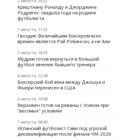
2 августа, 20:22
Криштиану Роналду и Джорджина
Родригес: свадьба года на родине
футболиста
1 августа, 11:35
Гвоздик: Величайшим боксером всех
времен является Рэй Робинсон, а не Али
2 августа, 14:35
Мудрик готов вернуться в большой
футбол: мнение бывшего тренера
4 августа, 12:38
Боксерский бой века между Джошуа и
Фьюри перенесен в США
6 августа, 10:08
Верховен готов на реванш с Усиком при
"весомых" условиях
1 августа, 08:40
Испанский футболист Гави под угрозой
дисквалификации после финала ЧМ-2026