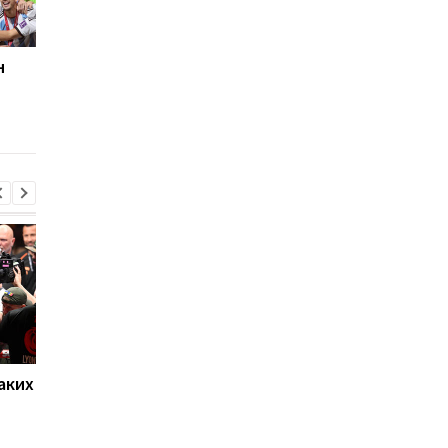
н
Аргентина - Франция:
Калинина завоевала
онлайн-трансляция
наиболее значимый
матча 18.12.2022
титул в своей карье
чемпионата мира
аких
Нойер: Бавария готова к
Алонсо готовится к
новому сезону после
массовому распрод
победы над Астон
игроков Челси в лет
Виллой
трансферное окно