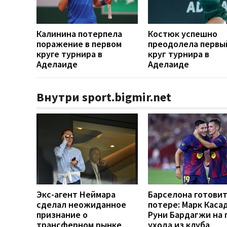
Калинина потерпела
Костюк успешно
поражение в первом
преодолела первы
круге турнира в
круг турнира в
Аделаиде
Аделаиде
Внутри sport.bigmir.net
Экс-агент Неймара
Барселона готовит
сделал неожиданное
потере: Марк Каса
признание о
Руни Бардагжи на 
трансферном рынке
ухода из клуба