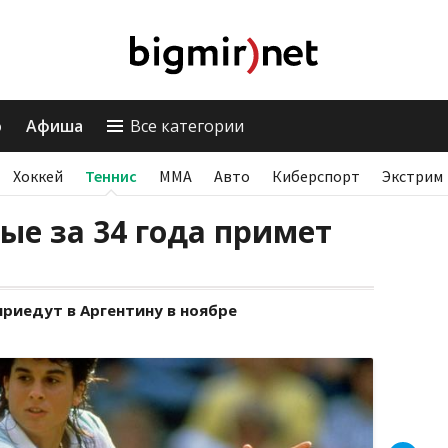
о
Афиша
Все категории
Хоккей
Теннис
ММА
Авто
Киберспорт
Экстрим
ые за 34 года примет
риедут в Аргентину в ноябре