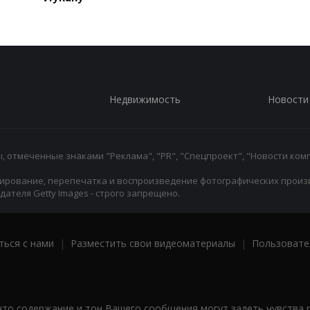
Недвижимость
Новости
 отмеченные знаками "Реклама", "PR", "Спецпроект", "Новости комп
ирование, перепечатка и воспроизведение фотографических произ
ателя Getty Images - строго запрещено.
ться с нами
|
Разместить свои видеоматериалы
|
Пользовате
что содержание и тон Вашего сообщения могут задеть чувства 