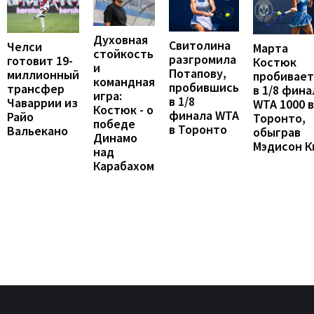
Духовная
Свитолина
Челси
Марта
стойкость
разгромила
готовит 19-
Костюк
и
Потапову,
миллионный
пробивает
командная
пробившись
трансфер
в 1/8 фина
игра:
в 1/8
Чаваррии из
WTA 1000 в
Костюк - о
финала WTA
Райо
Торонто,
победе
в Торонто
Вальекано
обыграв
Динамо
Мэдисон К
над
Карабахом