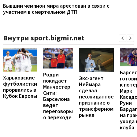
Бывший чемпион мира арестован в связи с
участием в смертельном ДТП
Внутри sport.bigmir.net
Барсе
Родри
Харьковские
Экс-агент
готови
покидает
футболистки
Неймара
к поте
Манчестер
прорвались в
сделал
Марк
Сити:
Кубок Европы
неожиданное
Касадо
Барселона
признание о
Руни
ведет
трансферном
Барда
переговоры
рынке
на гра
о переходе
ухода 
клуба