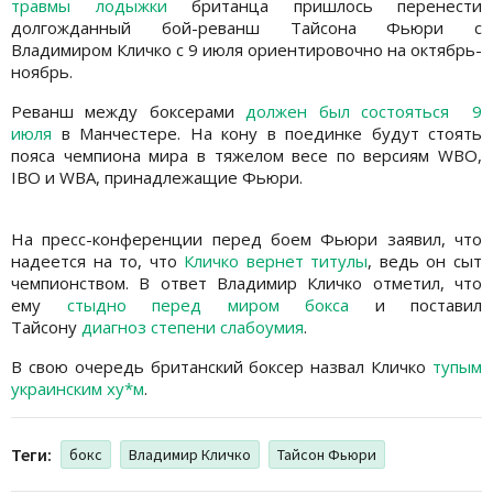
травмы лодыжки
британца пришлось перенести
долгожданный бой-реванш Тайсона Фьюри с
Владимиром Кличко с 9 июля ориентировочно на октябрь-
ноябрь.
Реванш между боксерами
должен был состояться 9
июля
в Манчестере. На кону в поединке будут стоять
пояса чемпиона мира в тяжелом весе по версиям WBO,
IBO и WBA, принадлежащие Фьюри.
На пресс-конференции перед боем Фьюри заявил, что
надеется на то, что
Кличко вернет титулы
, ведь он сыт
чемпионством. В ответ Владимир Кличко отметил, что
ему
стыдно перед миром бокса
и поставил
Тайсону
диагноз степени слабоумия
.
В свою очередь британский боксер назвал Кличко
тупым
украинским ху*м
.
Теги:
бокс
Владимир Кличко
Тайсон Фьюри