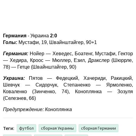
Германия
- Украина
2:0
Голы:
Мустафи, 19, Швайнштайгер, 90+1
Германия:
Нойер — Хеведес, Боатенг, Мустафи, Гектор
— Хедира, Кроос — Мюллер, Езил, Дракслер (Шюррле,
78) — Гетце (Швайнштайгер, 90)
Украина:
Пятов — Федецкий, Хачериди, Ракицкий,
Шевчук — Сидорчук, Степаненко — Ярмоленко,
Коваленко (Зинченко, 74), Коноплянка — Зозуля
(Селезнев, 66)
Предупреждение: Коноплянка
Теги:
футбол
сборная Украины
сборная Германии