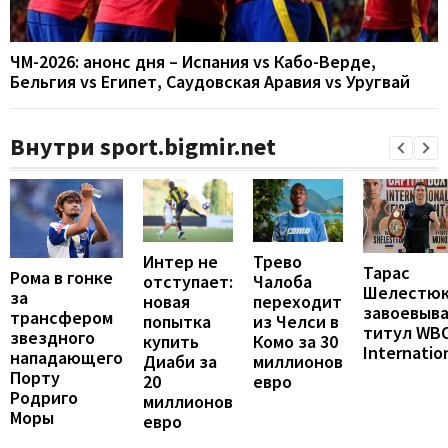
ЧМ-2026: анонс дня – Испания vs Кабо-Верде,
Бельгия vs Египет, Саудовская Аравия vs Уругвай
Внутри sport.bigmir.net
Интер не
Трево
Тарас
Рома в гонке
отступает:
Чалоба
Шелестю
за
новая
переходит
завоевыв
трансфером
попытка
из Челси в
титул WB
звездного
купить
Комо за 30
Internatio
нападающего
Диаби за
миллионов
Порту
20
евро
Родриго
миллионов
Моры
евро