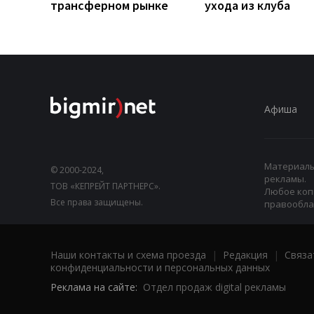
трансферном рынке
ухода из клуба
Афиша
Материалы,
© 2000-2024,
рекламы.
ТОВ «КЕПРЕЙТ ПАРТНЕРС».
Любое коп
Все права защищены.
правооблад
Наши контакты и схема проезда
|
Редакция
|
Связа
конфиденциальности и персональных данных
Реклама на сайте:
Отдел продаж digital рекламы