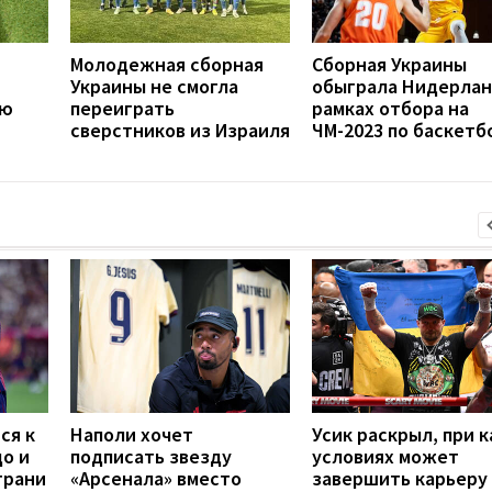
Молодежная сборная
Сборная Украины
Украины не смогла
обыграла Нидерлан
ую
переиграть
рамках отбора на
сверстников из Израиля
ЧМ-2023 по баскетб
ся к
Наполи хочет
Усик раскрыл, при к
до и
подписать звезду
условиях может
грани
«Арсенала» вместо
завершить карьеру