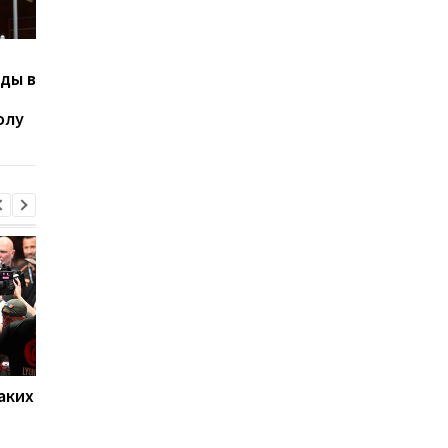
Багатскис продолжит
Тренер сборной
ды в
работу со сборной
Италии: С Украиной
Украины по баскетболу
будет особый
олу
поединок, будет мно
эмоций
аких
Нойер: Бавария готова к
Алонсо готовится к
новому сезону после
массовому распрод
победы над Астон
игроков Челси в лет