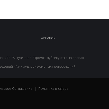
Виллой
трансферное окно
Финансы
аний", "Актуально", "Промо", публикуются на правах
ведений и/или аудиовизуальных произведений
льское Соглашение
|
Политика в сфере