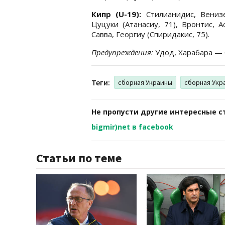
Кипр (U-19):
Стилианидис, Венизе
Цуцуки (Атанасиу, 71), Вронтис, А
Савва, Георгиу (Спиридакис, 75).
Предупреждения:
Удод, Харабара — С
Теги:
сборная Украины
сборная Укр
Не пропусти другие интересные с
bigmir)net в facebook
Статьи по теме