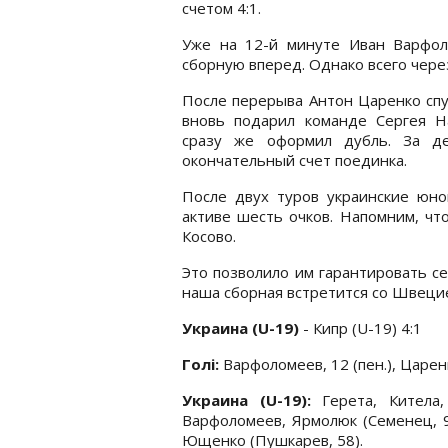
счетом 4:1.
Уже на 12-й минуте Иван Варфол
сборную вперед. Однако всего чере
После перерыва Антон Царенко спу
вновь подарил команде Сергея На
сразу же оформил дубль. За д
окончательный счет поединка.
После двух туров украинские юно
активе шесть очков. Напомним, чт
Косово.
Это позволило им гарантировать се
наша сборная встретится со Швецие
Украина
(
U
-19)
- Кипр (U-19) 4:1
Голі:
Варфоломеев, 12 (пен.), Царенк
Украина (U-19):
Герета, Китела,
Варфоломеев, Ярмолюк (Семенец, 90
Ющенко (Пушкарев, 58).