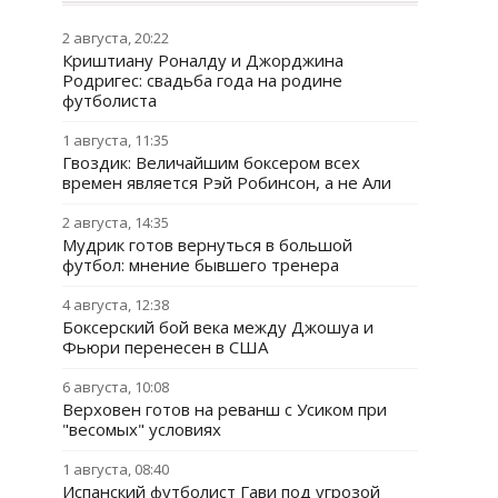
2 августа, 20:22
Криштиану Роналду и Джорджина
Родригес: свадьба года на родине
футболиста
1 августа, 11:35
Гвоздик: Величайшим боксером всех
времен является Рэй Робинсон, а не Али
2 августа, 14:35
Мудрик готов вернуться в большой
футбол: мнение бывшего тренера
4 августа, 12:38
Боксерский бой века между Джошуа и
Фьюри перенесен в США
6 августа, 10:08
Верховен готов на реванш с Усиком при
"весомых" условиях
1 августа, 08:40
Испанский футболист Гави под угрозой