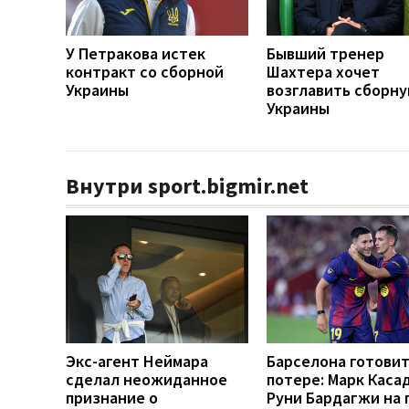
У Петракова истек
Бывший тренер
контракт со сборной
Шахтера хочет
Украины
возглавить сборн
Украины
Внутри sport.bigmir.net
Экс-агент Неймара
Барселона готовит
сделал неожиданное
потере: Марк Каса
признание о
Руни Бардагжи на 