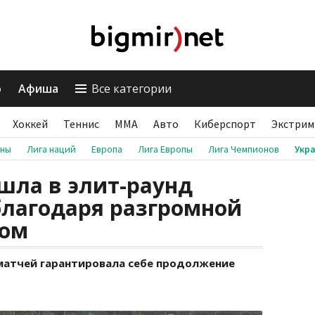
о
Афиша
Все категории
Хоккей
Теннис
ММА
Авто
Киберспорт
Экстрим
аны
Лига наций
Европа
Лига Европы
Лига Чемпионов
Укр
шла в элит-раунд
 благодаря разгромной
ром
матчей гарантировала себе продолжение