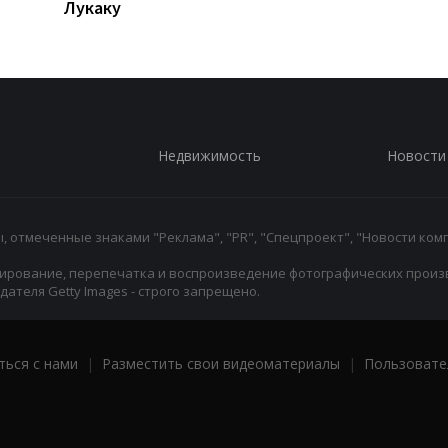
Лукаку
Недвижимость
Новости
 отмеченные знаками "Реклама", "PR", "Спецпроект", "Новости комп
ирование, перепечатка и воспроизведение фотографических произ
ателя Getty Images - строго запрещено.
ться с нами
|
Разместить свои видеоматериалы
|
Пользовате