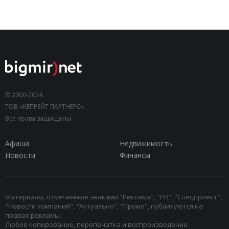
© 2000-2024,
ТОВ «КЕПРЕЙТ ПАРТНЕРС».
Все права защищены.
Афиша
Недвижимость
Новости
Финансы
Материалы, отмеченные знаками "Реклама", "PR", "Спецпроект",
"Новости компаний", "Актуально", "Промо", публикуются на
правах рекламы.
Любое копирование, перепечатка и воспроизведение