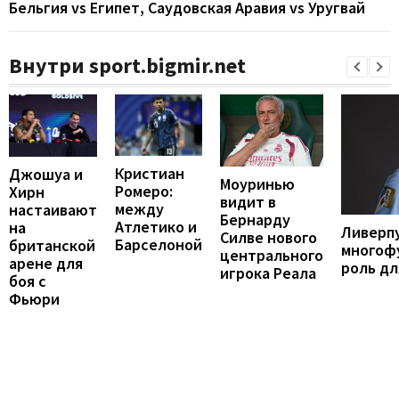
Бельгия vs Египет, Саудовская Аравия vs Уругвай
Внутри sport.bigmir.net
Кристиан
Джошуа и
Моуринью
Ромеро:
Хирн
видит в
между
настаивают
Бернарду
Атлетико и
на
Ливерп
Силве нового
Барселоной
британской
многоф
центрального
арене для
роль дл
игрока Реала
боя с
Фьюри