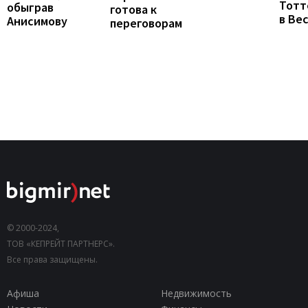
Тотт
обыграв
готова к
в Ве
Анисимову
переговорам
© 2000-2024,
ТОВ «КЕПРЕЙТ ПАРТНЕРС».
Все права защищены.
Афиша
Недвижимость