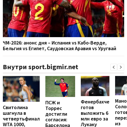
ЧМ-2026: анонс дня – Испания vs Кабо-Верде,
Бельгия vs Египет, Саудовская Аравия vs Уругвай
Внутри sport.bigmir.net
Мано
Фенербахче
ПСЖ и
Соло
готов
Свитолина
Торрес
гото
выложить 6
шагнула в
достигли
пере
млн евро за
четвертьфинал
согласия:
из
Лукаку
WTA 1000,
Барселона