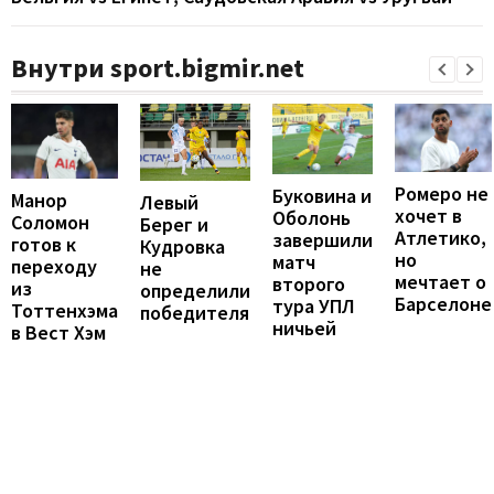
Внутри sport.bigmir.net
Ромеро не
Буковина и
Манор
Левый
хочет в
Оболонь
Соломон
Берег и
Атлетико,
завершили
готов к
Кудровка
но
матч
переходу
не
мечтает о
второго
из
определили
Барселоне
тура УПЛ
Тоттенхэма
победителя
ничьей
в Вест Хэм