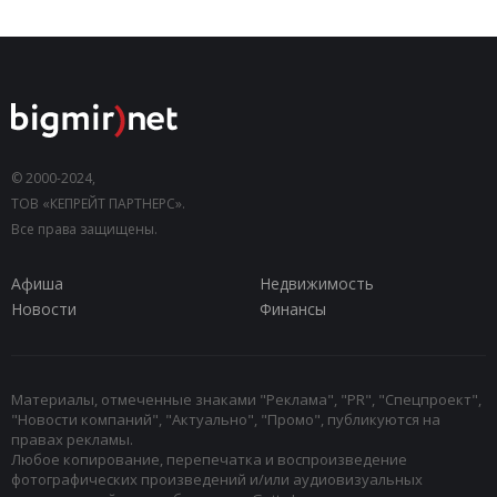
© 2000-2024,
ТОВ «КЕПРЕЙТ ПАРТНЕРС».
Все права защищены.
Афиша
Недвижимость
Новости
Финансы
Материалы, отмеченные знаками "Реклама", "PR", "Спецпроект",
"Новости компаний", "Актуально", "Промо", публикуются на
правах рекламы.
Любое копирование, перепечатка и воспроизведение
фотографических произведений и/или аудиовизуальных