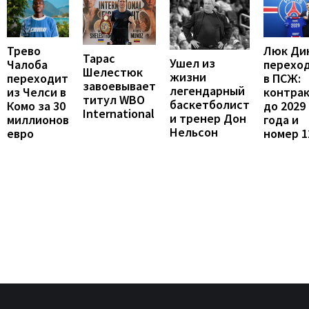
Люк Ди
Трево
Тарас
Ушел из
перехо
Чалоба
Шелестюк
жизни
в ПСЖ:
переходит
завоевывает
легендарный
контра
из Челси в
титул WBO
баскетболист
до 2029
Комо за 30
International
и тренер Дон
года и
миллионов
Нельсон
номер 1
евро