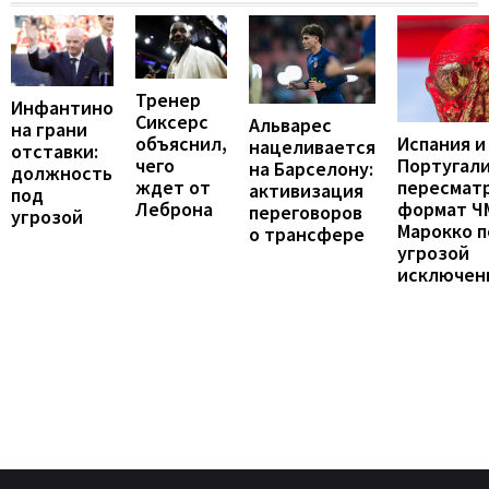
Тренер
Инфантино
Сиксерс
Альварес
на грани
Испания и
объяснил,
нацеливается
отставки:
Португал
чего
на Барселону:
должность
пересмат
ждет от
активизация
под
формат ЧМ
Леброна
переговоров
угрозой
Марокко 
о трансфере
угрозой
исключен