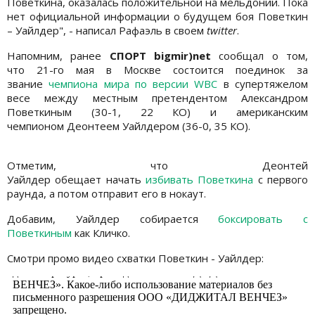
Поветкина, оказалась положительной на мельдоний. Пока
нет официальной информации о будущем боя Поветкин
– Уайлдер", - написал Рафаэль в своем
twitter
.
Напомним, ранее
СПОРТ bigmir)net
сообщал о том,
что 21-го мая в Москве состоится поединок за
звание
чемпиона мира по версии WBC
в супертяжелом
весе между местным претендентом Александром
Поветкиным (30-1, 22 КО) и американским
чемпионом Деонтеем Уайлдером (36-0, 35 КО).
Отметим, что Деонтей
Уайлдер обещает начать
избивать Поветкина
с первого
раунда, а потом отправит его в нокаут.
Добавим, Уайлдер собирается
боксировать с
Поветкиным
как Кличко.
Смотри промо видео схватки Поветкин - Уайлдер: