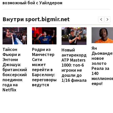
возможный бой с Уайлдером
Внутри sport.bigmir.net
Ян
Тайсон
Родри из
Новый
Дьоманде
Фьюри и
Манчестер
антирекорд
новое
Энтони
Сити
ATP Masters
золото
Джошуа:
может
1000: топ-6
Реала за
британский
перейти в
игроки не
140
боксерский
Барселону:
дошли до
миллионо
поединок
переговоры
1/16 финала
евро!
года на
ведутся
Netflix