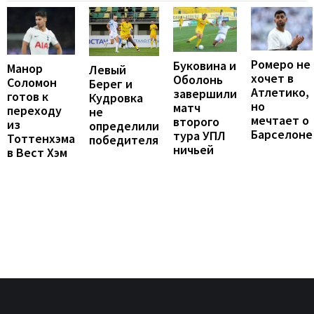
Ромеро не
Буковина и
Манор
Левый
хочет в
Оболонь
Соломон
Берег и
Атлетико,
завершили
готов к
Кудровка
но
матч
переходу
не
мечтает о
второго
из
определили
Барселоне
тура УПЛ
Тоттенхэма
победителя
ничьей
в Вест Хэм