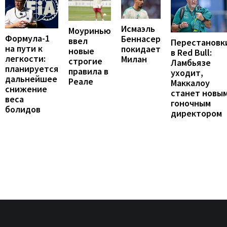
Исмаэль
Моуринью
Формула-1
Беннасер
ввел
Перестановк
на пути к
покидает
новые
в Red Bull:
легкости:
Милан
строгие
Ламбьязе
планируется
правила в
уходит,
дальнейшее
Реале
Маккалоу
снижение
станет новы
веса
гоночным
болидов
директором