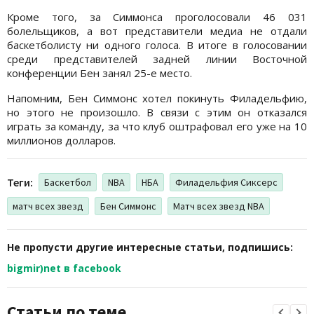
Кроме того, за Симмонса проголосовали 46 031
болельщиков, а вот представители медиа не отдали
баскетболисту ни одного голоса. В итоге в голосовании
среди представителей задней линии Восточной
конференции Бен занял 25-е место.
Напомним, Бен Симмонс хотел покинуть Филадельфию,
но этого не произошло. В связи с этим он отказался
играть за команду, за что клуб оштрафовал его уже на 10
миллионов долларов.
Теги:
Баскетбол
NBA
НБА
Филадельфия Сиксерс
матч всех звезд
Бен Симмонс
Матч всех звезд NBA
Не пропусти другие интересные статьи, подпишись:
bigmir)net в facebook
Статьи по теме