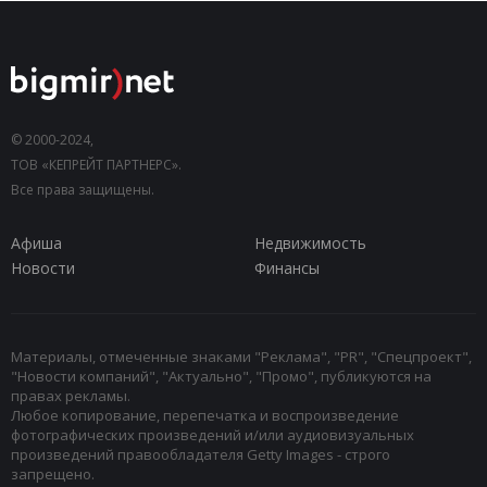
© 2000-2024,
ТОВ «КЕПРЕЙТ ПАРТНЕРС».
Все права защищены.
Афиша
Недвижимость
Новости
Финансы
Материалы, отмеченные знаками "Реклама", "PR", "Спецпроект",
"Новости компаний", "Актуально", "Промо", публикуются на
правах рекламы.
Любое копирование, перепечатка и воспроизведение
фотографических произведений и/или аудиовизуальных
произведений правообладателя Getty Images - строго
запрещено.