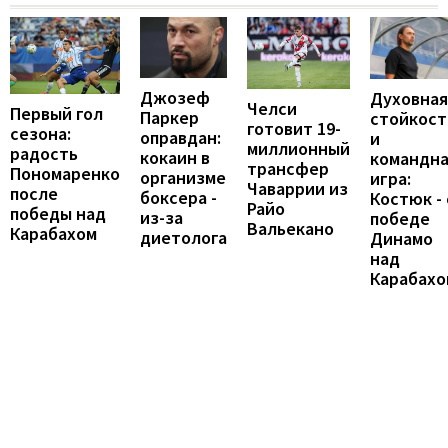
Джозеф
Духовная
Челси
Первый гол
Паркер
стойкост
готовит 19-
сезона:
оправдан:
и
миллионный
радость
кокаин в
командн
трансфер
Пономаренко
организме
игра:
Чаваррии из
после
боксера -
Костюк - 
Райо
победы над
из-за
победе
Вальекано
Карабахом
диетолога
Динамо
над
Карабахо