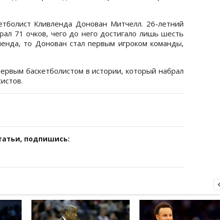
етболист Кливленда Донован Митчелл. 26-летний
рал 71 очков, чего до него достигало лишь шесть
вленда, то Донован стал первым игроком команды,
первым баскетболистом в истории, который набрал
систов.
татьи, подпишись: