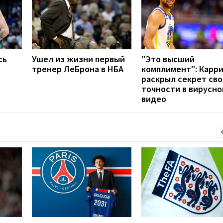
сь
Ушел из жизни первый
"Это высший
тренер ЛеБрона в НБА
комплимент": Карр
раскрыл секрет св
точности в вирусно
видео