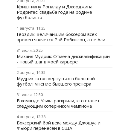
2 августа, 20:22
Криштиану Роналду и Джорджина
Родригес: свадьба года на родине
футболиста
1 августа, 11:35
Гвоздик: Величайшим боксером всех
времен является Рэй Робинсон, а не Али
31 июля, 20:25
Михаил Мудрик: Отмена дисквалификации
- новый шаг в моей карьере
2 августа, 14:35
Мудрик готов вернуться в большой
футбол: мнение бывшего тренера
31 июля, 12:50
В команде Усика раскрыли, кто станет
следующим соперником чемпиона
4 августа, 12:38
Боксерский бой века между Джошуа и
Фьюри перенесен в США