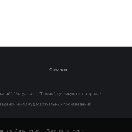
Реал Мадрид рискует
Паркер готов вернут
потерять Родри:
на ринг: планы и
Барселона вступает в
потенциальные
игру
соперники
Финансы
аний", "Актуально", "Промо", публикуются на правах
ведений и/или аудиовизуальных произведений
льское Соглашение
|
Политика в сфере