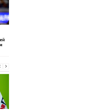
Даллас намерен
Мейвезер планирует
и
подписать Роуза
купить клуб НБА за 2
оей
миллиарда долларо
м