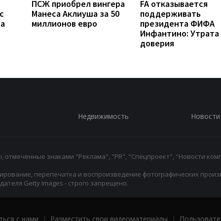
ПСЖ приобрел вингера
FA отказывается
с
Манеса Аклиуша за 50
поддерживать
да
миллионов евро
президента ФИФА
Инфантино: Утрата
доверия
Недвижимость
Новости
 отмеченные знаками "Реклама", "PR", "Спецпроект", "Новости комп
ирование, перепечатка и воспроизведение фотографических произ
ателя Getty Images - строго запрещено.
ться с нами
|
Разместить свои видеоматериалы
|
Пользовате