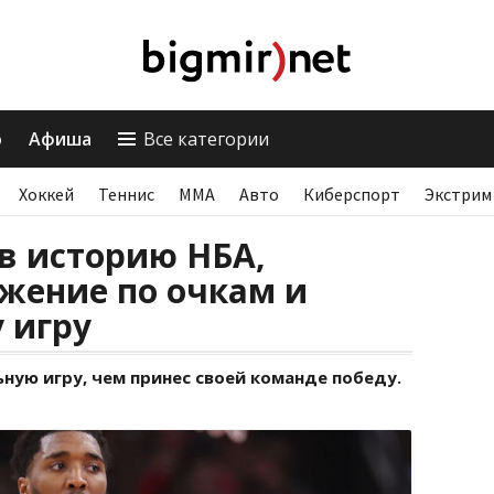
о
Афиша
Все категории
Хоккей
Теннис
ММА
Авто
Киберспорт
Экстрим
в историю НБА,
жение по очкам и
 игру
ную игру, чем принес своей команде победу.