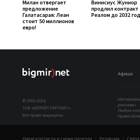
Милан отвергает
Винисиус Жуниор
предложение
продлил контракт 
Галатасарая: Леан
Реалом до 2032 го
стоит 50 миллионов
евро!
Афиша
Материалы,
© 2000-2024,
рекламы.
ТОВ «КЕПРЕЙТ ПАРТНЕРС».
Любое коп
Все права защищены.
правооблад
Наши контакты и схема проезда
|
Редакция
|
Связа