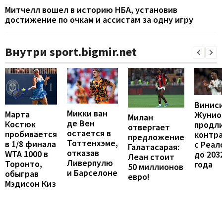
Митчелл вошел в историю НБА, установив
достижение по очкам и ассистам за одну игру
Внутри sport.bigmir.net
Винис
Микки ван
Марта
Жунио
Милан
де Вен
Костюк
продл
отвергает
остается в
пробивается
контр
предложение
Тоттенхэме,
в 1/8 финала
с Реал
Галатасарая:
отказав
WTA 1000 в
до 203
Леан стоит
Ливерпулю
Торонто,
года
50 миллионов
и Барселоне
обыграв
евро!
Мэдисон Киз