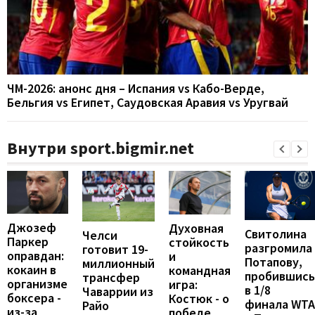
ЧМ-2026: анонс дня – Испания vs Кабо-Верде,
Бельгия vs Египет, Саудовская Аравия vs Уругвай
Внутри sport.bigmir.net
Джозеф
Духовная
Свитолина
Челси
Паркер
стойкость
разгромила
готовит 19-
оправдан:
и
Потапову,
миллионный
кокаин в
командная
пробившись
трансфер
организме
игра:
в 1/8
Чаваррии из
боксера -
Костюк - о
финала WTA
Райо
из-за
победе