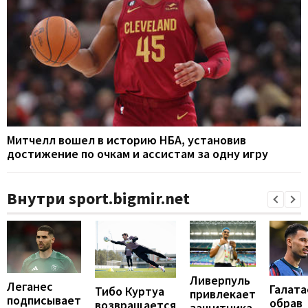
Митчелл вошел в историю НБА, установив
достижение по очкам и ассистам за одну игру
Внутри sport.bigmir.net
Ливерпуль
Леганес
Галата
Тибо Куртуа
привлекает
подписывает
обрав
возвращается
защитника