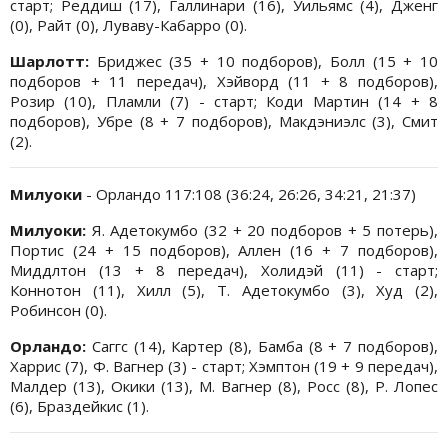
старт; Реддиш (17), Галлинари (16), Уильямс (4), Дженг
(0), Райт (0), Луваву-Кабарро (0).
Шарлотт:
Бриджес (35 + 10 подборов), Болл (15 + 10
подборов + 11 передач), Хэйворд (11 + 8 подборов),
Розир (10), Пламли (7) - старт; Коди Мартин (14 + 8
подборов), Убре (8 + 7 подборов), Макдэниэлс (3), Смит
(2).
Милуоки
- Орландо 117:108 (36:24, 26:26, 34:21, 21:37)
Милуоки:
Я. Адетокумбо (32 + 20 подборов + 5 потерь),
Портис (24 + 15 подборов), Аллен (16 + 7 подборов),
Миддлтон (13 + 8 передач), Холидэй (11) - старт;
Коннотон (11), Хилл (5), Т. Адетокумбо (3), Худ (2),
Робинсон (0).
Орландо:
Саггс (14), Картер (8), Бамба (8 + 7 подборов),
Харрис (7), Ф. Вагнер (3) - старт; Хэмптон (19 + 9 передач),
Малдер (13), Окики (13), М. Вагнер (8), Росс (8), Р. Лопес
(6), Браздейкис (1).