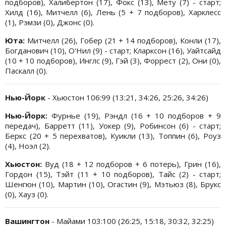
подборов), Халибертон (17), Фокс (13), Мету (7) - старт;
Хилд (16), Митчелл (6), Лень (5 + 7 подборов), Харклесс
(1), Рэмзи (0), Джонс (0).
Юта:
Митчелл (26), Гобер (21 + 14 подборов), Конли (17),
Богданович (10), О'Нил (9) - старт; Кларксон (16), Уайтсайд
(10 + 10 подборов), Инглс (9), Гэй (3), Форрест (2), Они (0),
Паскалл (0).
Нью-Йорк
- Хьюстон 106:99 (13:21, 34:26, 25:26, 34:26)
Нью-Йорк:
Фурнье (19), Рэндл (16 + 10 подборов + 9
передач), Барретт (11), Уокер (9), Робинсон (6) - старт;
Беркс (20 + 5 перехватов), Куикли (13), Топпин (6), Роуз
(4), Ноэл (2).
Хьюстон:
Вуд (18 + 12 подборов + 6 потерь), Грин (16),
Гордон (15), Тэйт (11 + 10 подборов), Тайс (2) - старт;
Шенгюн (10), Мартин (10), Огастин (9), Мэтьюз (8), Брукс
(0), Хауз (0).
Вашингтон
- Майами 103:100 (26:25, 15:18, 30:32, 32:25)