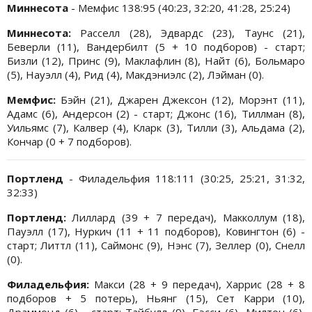
Миннесота
- Мемфис 138:95 (40:23, 32:20, 41:28, 25:24)
Миннесота:
Расселл (28), Эдвардс (23), Таунс (21),
Беверли (11), Вандербилт (5 + 10 подборов) - старт;
Бизли (12), Принс (9), Маклафлин (8), Найт (6), Больмаро
(5), Науэлл (4), Рид (4), Макдэниэлс (2), Лэйман (0).
Мемфис:
Бэйн (21), Джарен Джексон (12), Морэнт (11),
Адамс (6), Андерсон (2) - старт; Джонс (16), Тиллман (8),
Уильямс (7), Калвер (4), Кларк (3), Тилли (3), Альдама (2),
Кончар (0 + 7 подборов).
Портленд
- Филадельфия 118:111 (30:25, 25:21, 31:32,
32:33)
Портленд:
Лиллард (39 + 7 передач), Макколлум (18),
Пауэлл (17), Нуркич (11 + 11 подборов), Ковингтон (6) -
старт; Литтл (11), Саймонс (9), Нэнс (7), Зеллер (0), Снелл
(0).
Филадельфия:
Макси (28 + 9 передач), Харрис (28 + 8
подборов + 5 потерь), Ньянг (15), Сет Карри (10),
Драммонд (6) - старт; Тайбулл (9), Бэсси (6), Милтон (6),