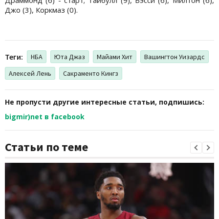
Джо (3), Коркмаз (0).
Теги:
НБА
Юта Джаз
Майами Хит
Вашингтон Уизардс
Алексей Лень
Сакраменто Кингз
Не пропусти другие интересные статьи, подпишись:
bigmir)net в facebook
Статьи по теме