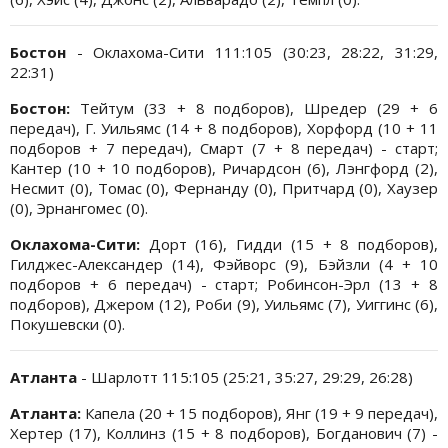
Бостон
- Оклахома-Сити 111:105 (30:23, 28:22, 31:29,
22:31)
Бостон:
Тейтум (33 + 8 подборов), Шредер (29 + 6
передач), Г. Уильямс (14 + 8 подборов), Хорфорд (10 + 11
подборов + 7 передач), Смарт (7 + 8 передач) - старт;
Кантер (10 + 10 подборов), Ричардсон (6), Лэнгфорд (2),
Несмит (0), Томас (0), Фернанду (0), Притчард (0), Хаузер
(0), Эрнангомес (0).
Оклахома-Сити:
Дорт (16), Гидди (15 + 8 подборов),
Гилджес-Александер (14), Фэйворс (9), Бэйзли (4 + 10
подборов + 6 передач) - старт; Робинсон-Эрл (13 + 8
подборов), Джером (12), Роби (9), Уильямс (7), Уиггинс (6),
Покушевски (0).
Атланта
- Шарлотт 115:105 (25:21, 35:27, 29:29, 26:28)
Атланта:
Капела (20 + 15 подборов), Янг (19 + 9 передач),
Хертер (17), Коллинз (15 + 8 подборов), Богданович (7) -