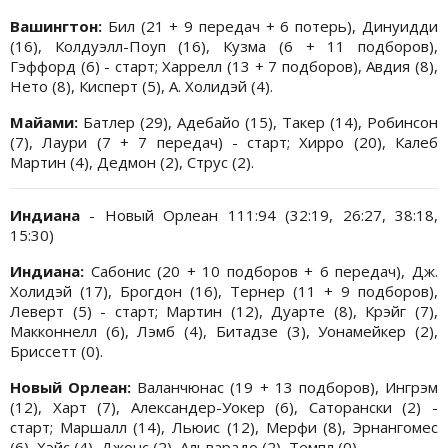
Вашингтон:
Бил (21 + 9 передач + 6 потерь), Динуидди
(16), Колдуэлл-Поуп (16), Кузма (6 + 11 подборов),
Гэффорд (6) - старт; Харрелл (13 + 7 подборов), Авдия (8),
Нето (8), Кисперт (5), А. Холидэй (4).
Майами:
Батлер (29), Адебайо (15), Такер (14), Робинсон
(7), Лаури (7 + 7 передач) - старт; Хирро (20), Калеб
Мартин (4), Дедмон (2), Струс (2).
Индиана
- Новый Орлеан 111:94 (32:19, 26:27, 38:18,
15:30)
Индиана:
Сабонис (20 + 10 подборов + 6 передач), Дж.
Холидэй (17), Брогдон (16), Тернер (11 + 9 подборов),
Леверт (5) - старт; Мартин (12), Дуарте (8), Крэйг (7),
Макконнелл (6), Лэмб (4), Битадзе (3), Уонамейкер (2),
Бриссетт (0).
Новый Орлеан:
Валанчюнас (19 + 13 подборов), Ингрэм
(12), Харт (7), Александер-Уокер (6), Саторански (2) -
старт; Маршалл (14), Льюис (12), Мерфи (8), Эрнангомес
(6), Хэйс (4), Джонс (2), Альварадо (2), Темпл (0).