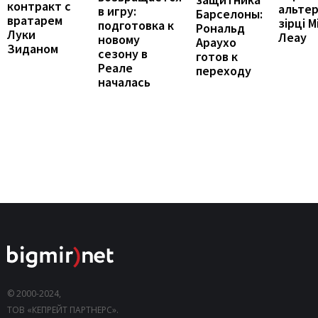
контракт с
альте
в игру:
Барселоны:
вратарем
зірці М
подготовка к
Рональд
Луки
Леау
новому
Араухо
Зиданом
сезону в
готов к
Реале
переходу
началась
© 2000-2024,
ТОВ «КЕПРЕЙТ ПАРТНЕРС».