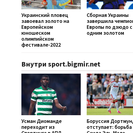
Украинский пловец
Сборная Украины
завоевал золото на
завершила чемпио
Европейском
Европы по дзюдо с
юношеском
одним золотом
олимпийском
фестивале-2022
Внутри sport.bigmir.net
Усман Диоманде
Боруссия Дортмун
переходит из
отступает: борьба
Спортинга в АПЛ
Саида Эль-Мала