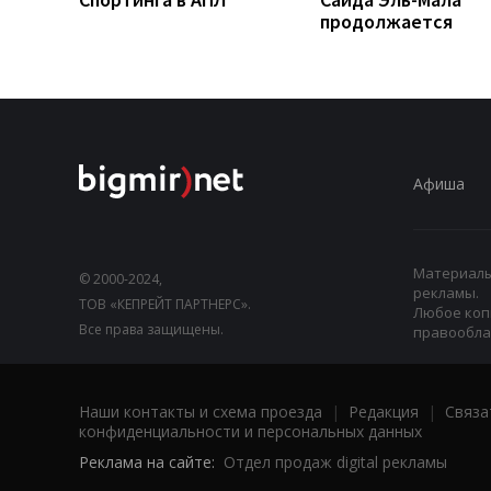
продолжается
Афиша
Материалы,
© 2000-2024,
рекламы.
ТОВ «КЕПРЕЙТ ПАРТНЕРС».
Любое коп
Все права защищены.
правооблад
Наши контакты и схема проезда
|
Редакция
|
Связа
конфиденциальности и персональных данных
Реклама на сайте:
Отдел продаж digital рекламы