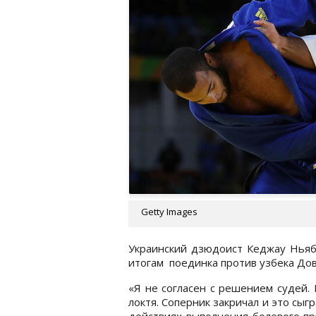
Getty Images
Украинский дзюдоист Кеджау Ньяб
итогам поединка против узбека Дов
«Я не согласен с решением судей.
локтя. Соперник закричал и это сы
действиях выполнения болевого пр