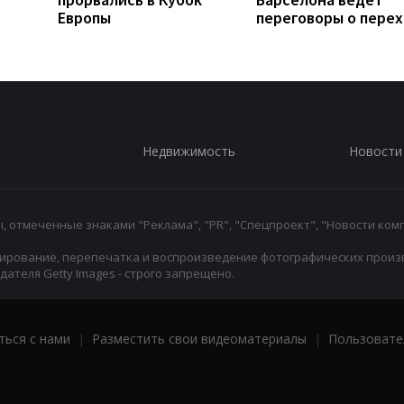
Европы
переговоры о пере
Недвижимость
Новости
 отмеченные знаками "Реклама", "PR", "Спецпроект", "Новости комп
ирование, перепечатка и воспроизведение фотографических произ
ателя Getty Images - строго запрещено.
ться с нами
|
Разместить свои видеоматериалы
|
Пользовате