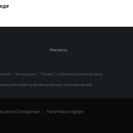
ходе
трансферном рынке
ухода из клуба
Финансы
аний", "Актуально", "Промо", публикуются на правах
ведений и/или аудиовизуальных произведений
льское Соглашение
|
Политика в сфере