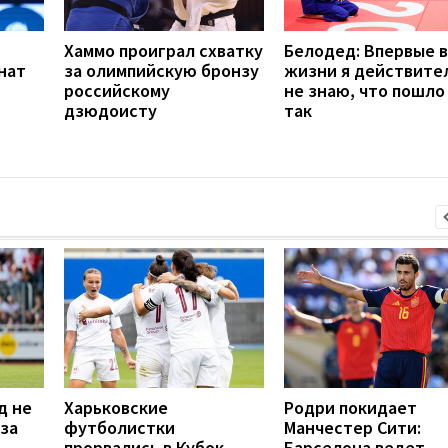
Хаммо проиграл схватку
Белодед: Впервые в
нат
за олимпийскую бронзу
жизни я действите
российскому
не знаю, что пошло
дзюдоисту
так
д не
Харьковские
Родри покидает
 за
футболистки
Манчестер Сити:
прорвались в Кубок
Барселона ведет