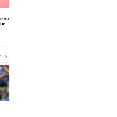
Белодед рассказала о
Белодед: После боя,
льно
планах на будущее
который я проиграла
 не
настроение было на
нуле
Экс-агент Неймара
Барселона готовится
сделал неожиданное
потере: Марк Касадо
признание о
Руни Бардагжи на гр