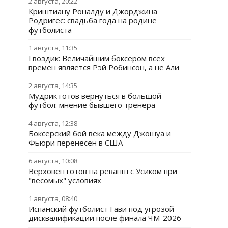
2 августа, 20:22
Криштиану Роналду и Джорджина
Родригес: свадьба года на родине
футболиста
1 августа, 11:35
Гвоздик: Величайшим боксером всех
времен является Рэй Робинсон, а не Али
2 августа, 14:35
Мудрик готов вернуться в большой
футбол: мнение бывшего тренера
4 августа, 12:38
Боксерский бой века между Джошуа и
Фьюри перенесен в США
6 августа, 10:08
Верховен готов на реванш с Усиком при
"весомых" условиях
1 августа, 08:40
Испанский футболист Гави под угрозой
дисквалификации после финала ЧМ-2026