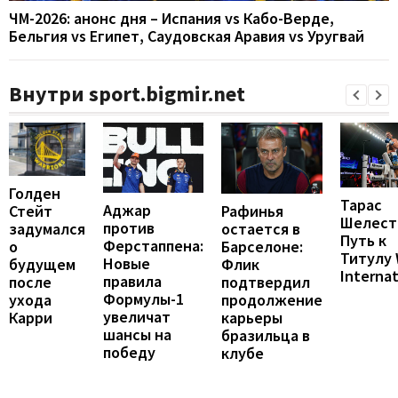
ЧМ-2026: анонс дня – Испания vs Кабо-Верде,
Бельгия vs Египет, Саудовская Аравия vs Уругвай
Внутри sport.bigmir.net
Голден
Тарас
Аджар
Рафинья
Стейт
Шелест
против
остается в
задумался
Путь к
Ферстаппена:
Барселоне:
о
Титулу
Новые
Флик
будущем
Internat
правила
подтвердил
после
Формулы-1
продолжение
ухода
увеличат
карьеры
Карри
шансы на
бразильца в
победу
клубе