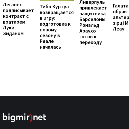
Ливерпуль
Леганес
Галата
Тибо Куртуа
привлекает
подписывает
обрав
возвращается
защитника
контракт с
альте
в игру:
Барселоны:
вратарем
зірці М
подготовка к
Рональд
Луки
Леау
новому
Араухо
Зиданом
сезону в
готов к
Реале
переходу
началась