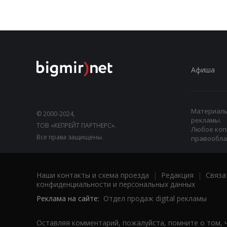
Афиша
Материалы,
© 2000-2024,
рекламы.
ТОВ «КЕПРЕЙТ ПАРТНЕРС».
Любое коп
Все права защищены.
правооблад
Наши контакты и схема проезда
|
Редакция
|
Связа
конфиденциальности и персональных данных
Реклама на сайте:
Отдел продаж digital рекламы
Оставляя комментарий, пожалуйста, помните о том, 