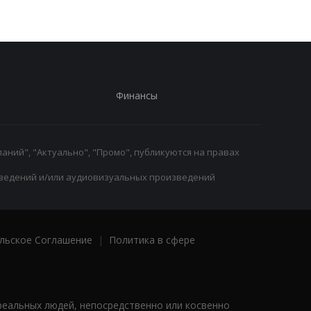
Финансы
аний", "Актуально", "Промо", публикуются на правах
ведений и/или аудиовизуальных произведений
льское Соглашение
|
Политика в сфере
реальных людей, непосредственно или косвенно