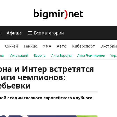
о
Афиша
Все категории
Хоккей
Теннис
ММА
Авто
Киберспорт
Экстрим
аны
Лига наций
Европа
Лига Европы
Лига Чемпионов
Укр
она и Интер встретятся
Лиги чемпионов:
ебьевки
ой стадии главного европейского клубного