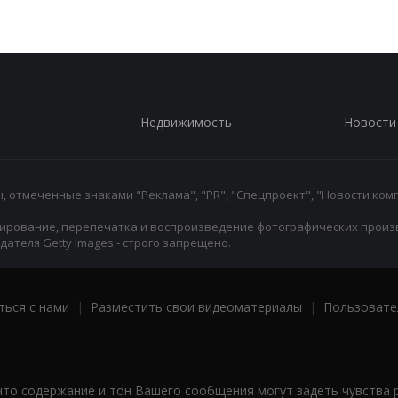
Недвижимость
Новости
 отмеченные знаками "Реклама", "PR", "Спецпроект", "Новости комп
ирование, перепечатка и воспроизведение фотографических произ
ателя Getty Images - строго запрещено.
ться с нами
|
Разместить свои видеоматериалы
|
Пользовате
что содержание и тон Вашего сообщения могут задеть чувства 