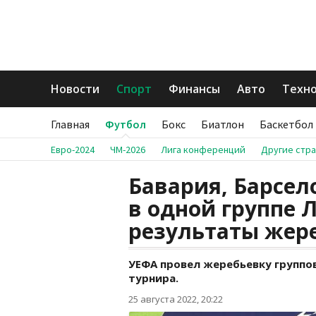
Новости
Спорт
Финансы
Авто
Техн
Главная
Футбол
Бокс
Биатлон
Баскетбол
Евро-2024
ЧМ-2026
Лига конференций
Другие стр
Бавария, Барсел
в одной группе 
результаты жер
УЕФА провел жеребьевку группов
турнира.
25 августа 2022, 20:22