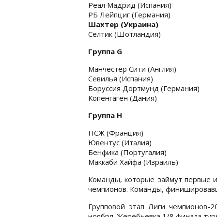
Реал Мадрид (Испания)
РБ Лейпциг (Германия)
Шахтер (Украина)
Селтик (Шотландия)
Группа G
Манчестер Сити (Англия)
Севилья (Испания)
Боруссия Дортмунд (Германия)
Копенгаген (Дания)
Группа H
ПСЖ (Франция)
Ювентус (Италия)
Бенфика (Португалия)
Маккаби Хайфа (Израиль)
Команды, которые займут первые и
чемпионов. Команды, финишировавш
Групповой этап Лиги чемпионов-20
ноября. Жеребьевка 1/8 финала тур