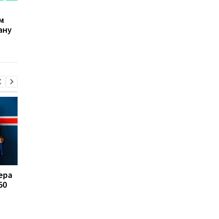
Милан хочет закрыть
Хави отменил выход
м
проблемную позицию
для игроков Барсы
ану
молодым талантом
после ничьей с
Сантоса
Эспаньолом
ера
FA отказывается
Реал Мадрид рискуе
50
поддерживать
потерять Родри:
президента ФИФА
Барселона вступает 
Инфантино: Утрата
игру
доверия