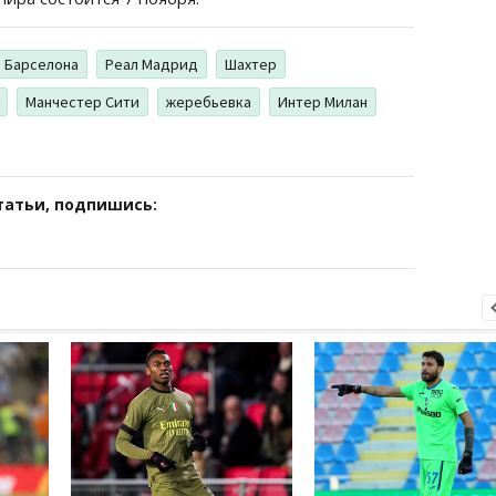
Барселона
Реал Мадрид
Шахтер
Манчестер Сити
жеребьевка
Интер Милан
татьи, подпишись: