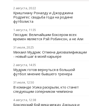
2 августа, 20:22
Криштиану Роналду и Джорджина
Родригес: свадьба года на родине
футболиста
1 августа, 11:35
Гвоздик: Величайшим боксером всех
времен является Рэй Робинсон, а не Али
31 июля, 20:25
Михаил Мудрик: Отмена дисквалификации
- новый шаг в моей карьере
2 августа, 14:35
Мудрик готов вернуться в большой
футбол: мнение бывшего тренера
31 июля, 12:50
В команде Усика раскрыли, кто станет
следующим соперником чемпиона
4 августа, 12:38
Боксерский бой века между Джошуа и