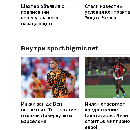
Шахтер объявил о
Стали известны
подписании
условия контракта
венесуэльского
Энцо с Челси
нападающего
Внутри sport.bigmir.net
Микки ван де Вен
Милан отвергает
остается в Тоттенхэме,
предложение
отказав Ливерпулю и
Галатасарая: Леан
Барселоне
стоит 50 миллионо
евро!