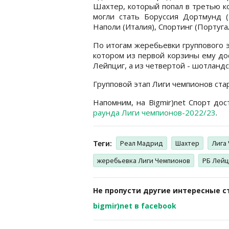
Шахтер, который попал в третью ко
могли стать Боруссия Дортмунд (Г
Наполи (Италия), Спортинг (Португа
По итогам жеребьевки группового э
котором из первой корзины ему до
Лейпциг, а из четвертой - шотландс
Групповой этап Лиги чемпионов стар
Напомним, на Bigmir)net Спорт до
раунда Лиги чемпионов-2022/23
.
Теги:
Реал Мадрид
Шахтер
Лига
жеребьевка Лиги Чемпионов
РБ Лейц
Не пропусти другие интересные с
bigmir)net в facebook