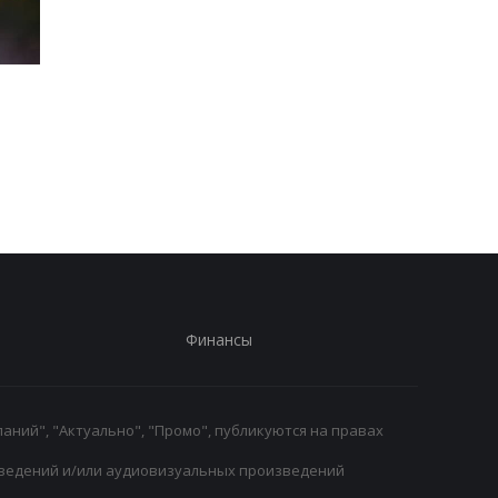
Формула-1 на пути к
Моуринью ввел новы
легкости: планируется
строгие правила в
дальнейшее снижение
Реале
веса болидов
Финансы
аний", "Актуально", "Промо", публикуются на правах
ведений и/или аудиовизуальных произведений