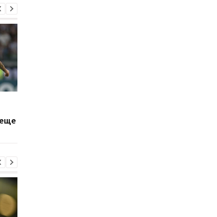
Стало известно,
Шахтер готов
сколько Шахтер хочет
отпустить
 еще
получить за Мудрика
бразильского
легионера