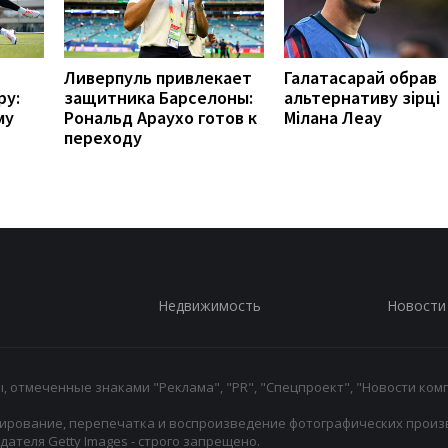
Ливерпуль привлекает
Галатасарай обрав
ру:
защитника Барселоны:
альтернативу зірці
му
Рональд Араухо готов к
Мілана Леау
переходу
Недвижимость
Новости
 отмеченные знаками "Реклама", "PR", "Спецпроект", "Новости комп
ирование, перепечатка и воспроизведение фотографических произ
ателя Getty Images - строго запрещено.