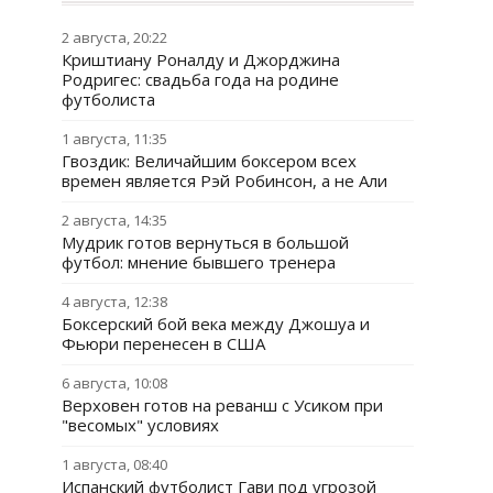
2 августа, 20:22
Криштиану Роналду и Джорджина
Родригес: свадьба года на родине
футболиста
1 августа, 11:35
Гвоздик: Величайшим боксером всех
времен является Рэй Робинсон, а не Али
2 августа, 14:35
Мудрик готов вернуться в большой
футбол: мнение бывшего тренера
4 августа, 12:38
Боксерский бой века между Джошуа и
Фьюри перенесен в США
6 августа, 10:08
Верховен готов на реванш с Усиком при
"весомых" условиях
1 августа, 08:40
Испанский футболист Гави под угрозой