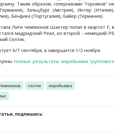
рзину. Таким образом, соперниками "горняков" не
ермания), Зальцбург (Австрия), Интер (Италия),
лия), Бенфика (Португалия), Байер (Германия).
тапа Лиги чемпионов Шахтер попал в квартет F, в
стался мадридский Реал, из второй - немецкий РБ
кий Селтик.
тует 6/7 сентября, а завершится 1/2 ноября.
ступны
полные результаты жеребьевки группового
 Чемпионов
селтик
жеребьевка
пиг
татьи, подпишись: