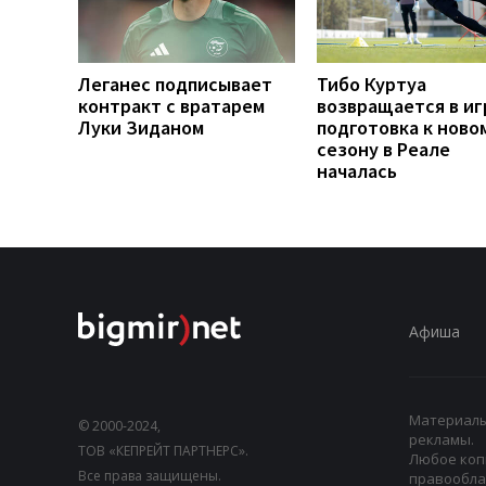
Леганес подписывает
Тибо Куртуа
контракт с вратарем
возвращается в иг
Луки Зиданом
подготовка к ново
сезону в Реале
началась
Афиша
Материалы,
© 2000-2024,
рекламы.
ТОВ «КЕПРЕЙТ ПАРТНЕРС».
Любое коп
Все права защищены.
правооблад