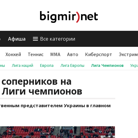
о
Афиша
Все категории
Хоккей
Теннис
ММА
Авто
Киберспорт
Экстрим
аны
Лига наций
Европа
Лига Европы
Лига Чемпионов
Укр
 соперников на
е Лиги чемпионов
твенным представителем Украины в главном