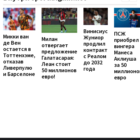
Винисиус
ПСЖ
Микки ван
Жуниор
Милан
приобрел
де Вен
продлил
отвергает
вингера
остается в
контракт
предложение
Манеса
Тоттенхэме,
с Реалом
Галатасарая:
Аклиуша
отказав
до 2032
Леан стоит
за 50
Ливерпулю
года
50 миллионов
миллионо
и Барселоне
евро!
евро