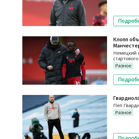
Подроб
Клопп объ
Манчесте
Немецкий с
стартового 
Разное
Подроб
Гвардиола
Пеп Гварди
Разное
Подроб