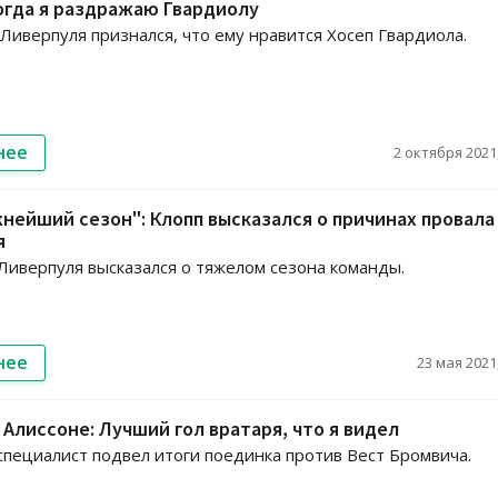
огда я раздражаю Гвардиолу
иверпуля признался, что ему нравится Хосеп Гвардиола.
нее
2 октября 2021,
нейший сезон": Клопп высказался о причинах провала
я
Ливерпуля высказался о тяжелом сезона команды.
нее
23 мая 2021,
б Алиссоне: Лучший гол вратаря, что я видел
пециалист подвел итоги поединка против Вест Бромвича.