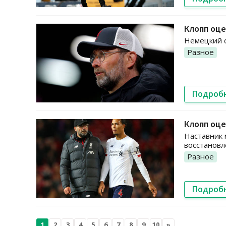
Клопп оце
Немецкий с
Разное
Подроб
Клопп оце
Наставник 
восстановл
Разное
Подроб
1
2
3
4
5
6
7
8
9
10
»