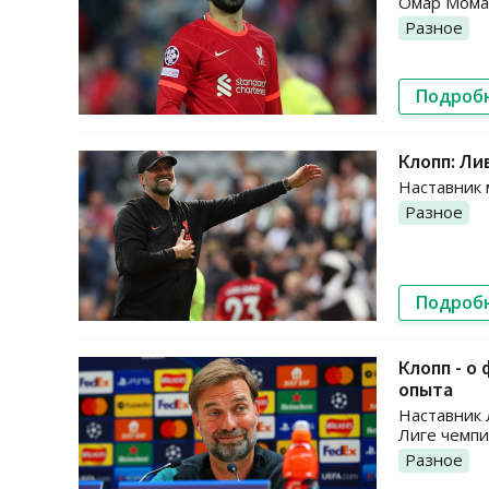
Омар Моман
Разное
Подроб
Клопп: Ли
Наставник 
Разное
Подроб
Клопп - о
опыта
Наставник
Лиге чемпи
Разное