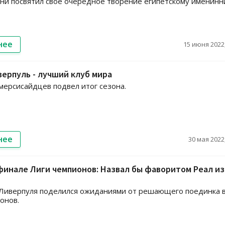
и посвятил свое очередное творение египетскому именинни
нее
15 июня 2022,
верпуль - лучший клуб мира
мерсисайдцев подвел итог сезона.
нее
30 мая 2022,
 финале Лиги чемпионов: Назвал бы фаворитом Реал из
 Ливерпуля поделился ожиданиями от решающего поединка 
онов.