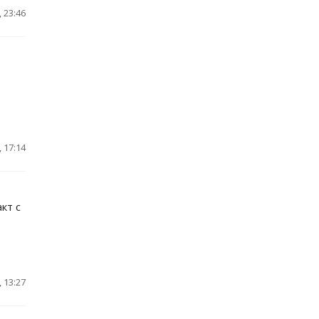
 23:46
 17:14
кт с
 13:27