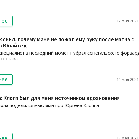
нее
17 мая 2021,
яснил, почему Мане не пожал ему руку после матча с
р Юнайтед
пециалист в последний момент убрал сенегальского форвар
состава.
нее
14 мая 2021,
: Клопп был для меня источником вдохновения
ола поделился мыслями про Юргена Клоппа
нее
13 мая 2021,