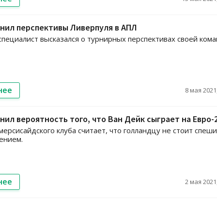
нил перспективы Ливерпуля в АПЛ
пециалист высказался о турнирных перспективах своей кома
нее
8 мая 2021,
нил вероятность того, что Ван Дейк сыграет на Евро-
мерсисайдского клуба считает, что голландцу не стоит спеши
ением.
нее
2 мая 2021,