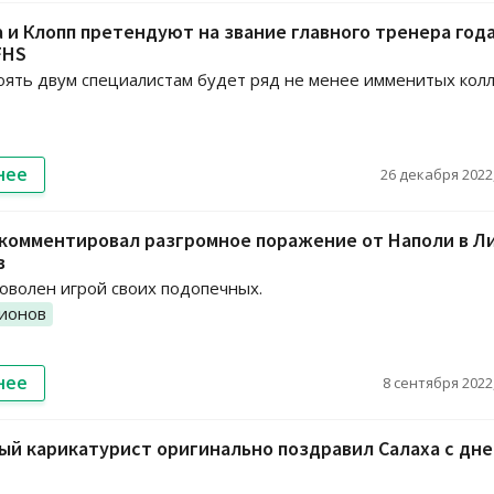
 и Клопп претендуют на звание главного тренера года
FHS
ять двум специалистам будет ряд не менее имменитых колл
нее
26 декабря 2022,
комментировал разгромное поражение от Наполи в Л
в
волен игрой своих подопечных.
ионов
нее
8 сентября 2022,
й карикатурист оригинально поздравил Салаха с дн
я