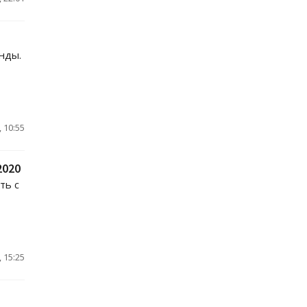
нды.
 10:55
2020
ть с
 15:25