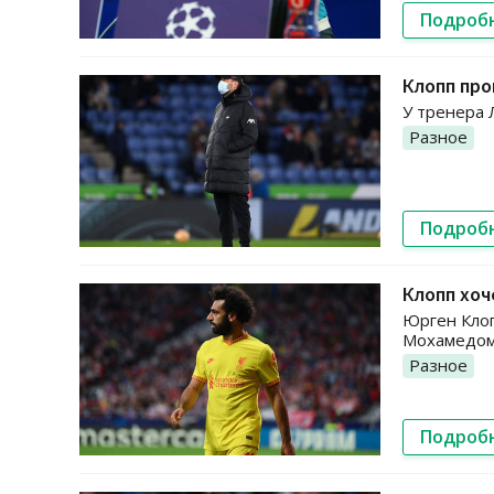
Подроб
Клопп про
У тренера 
Разное
Подроб
Клопп хоч
Юрген Клоп
Мохамедом
Разное
Подроб