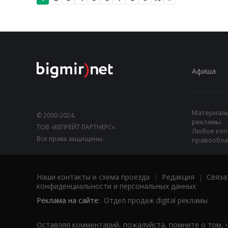
Афиша
Материалы,
© 2000-2024,
рекламы.
ТОВ «КЕПРЕЙТ ПАРТНЕРС».
Любое коп
Все права защищены.
правооблад
Наши контакты и схема проезда
|
Редакция
|
Связа
конфиденциальности и персональных данных
Реклама на сайте:
Отдел продаж digital рекламы
Оставляя комментарий, пожалуйста, помните о том, 