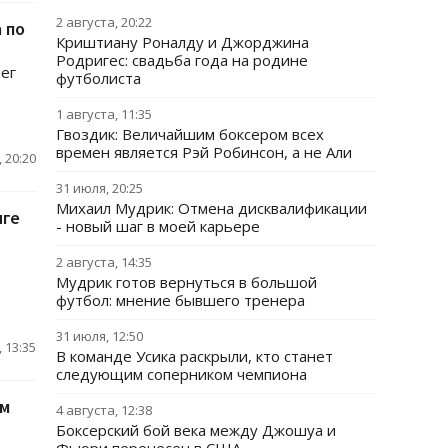
2 августа, 20:22
 по
Криштиану Роналду и Джорджина
Родригес: свадьба года на родине
ег
футболиста
1 августа, 11:35
Гвоздик: Величайшим боксером всех
времен является Рэй Робинсон, а не Али
 20:20
31 июля, 20:25
Михаил Мудрик: Отмена дисквалификации
иге
- новый шаг в моей карьере
2 августа, 14:35
Мудрик готов вернуться в большой
футбол: мнение бывшего тренера
31 июля, 12:50
 13:35
В команде Усика раскрыли, кто станет
следующим соперником чемпиона
ем
4 августа, 12:38
Боксерский бой века между Джошуа и