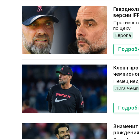
Гвардиола
версии IF
Противосто
по цеху.
Европа
Подроб
Клопп про
чемпионо
Немец недо
Лига Чемп
Подроб
Знамениты
рождени