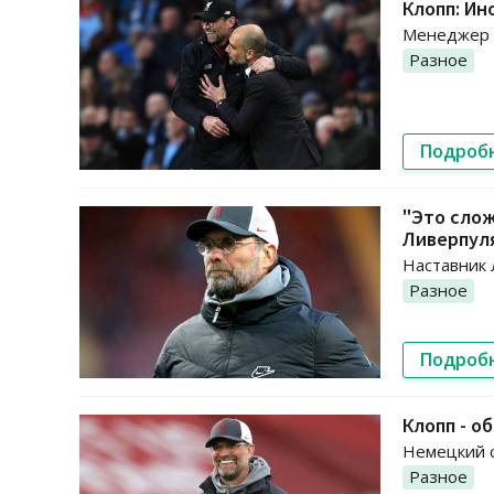
Клопп: Ин
Менеджер Л
Разное
Подроб
"Это слож
Ливерпул
Наставник 
Разное
Подроб
Клопп - о
Немецкий с
Разное