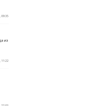
 09:35
да из
 11:22
 22:01