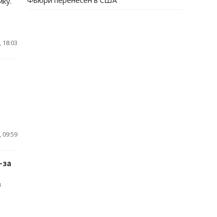
Фьюри перенесен в США
ку.
 18:03
 09:59
-за
в