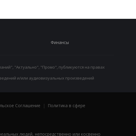
Финансы
аний", "Актуально", "Промо", публикуются на правах
ведений и/или аудиовизуальных произведений
льское Соглашение
|
Политика в сфере
реальных людей, непосредственно или косвенно