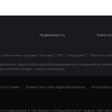
Недвижимость
Новости
 отмеченные знаками "Реклама", "PR", "Спецпроект", "Новости комп
ирование, перепечатка и воспроизведение фотографических произ
ателя Getty Images - строго запрещено.
ться с нами
|
Разместить свои видеоматериалы
|
Пользовате
что содержание и тон Вашего сообщения могут задеть чувства 