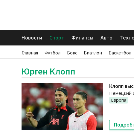
Новости
Спорт
Финансы
Авто
Техн
Главная
Футбол
Бокс
Биатлон
Баскетбол
Юрген Клопп
Клопп выс
Немецкий с
Европа
Подроб